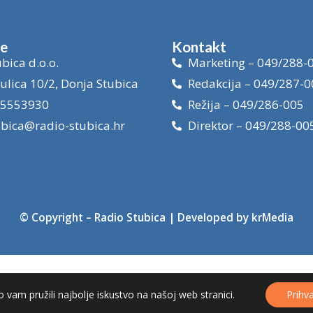
je
Kontakt
bica d.o.o.
Marketing – 049/288-
ulica 10/2, Donja Stubica
Redakcija – 049/287-0
15553930
Režija – 049/286-005
ubica@radio-stubica.hr
Direktor – 049/288-00
© Copyright –
Radio Stubica
| Developed by
krMedia
 vam pružili najbolje iskustvo na našoj web stranici.
Prihv