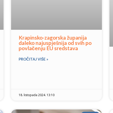
Krapinsko-zagorska županija
daleko najuspješnija od svih po
povlačenju EU sredstava
PROČITAJ VIŠE »
18. listopada 2024. 13:10