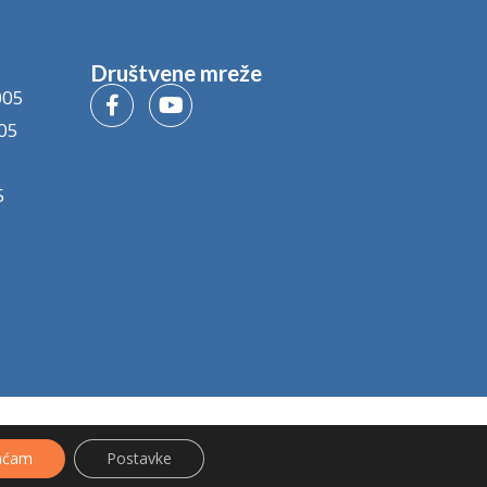
Društvene mreže
005
05
5
aćam
Postavke