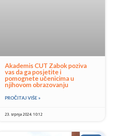
Akademis CUT Zabok poziva
vas da ga posjetite i
pomognete učenicima u
njihovom obrazovanju
PROČITAJ VIŠE »
23. srpnja 2024. 10:12