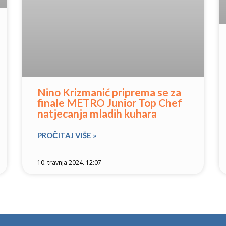
Nino Krizmanić priprema se za
finale METRO Junior Top Chef
natjecanja mladih kuhara
PROČITAJ VIŠE »
10. travnja 2024. 12:07