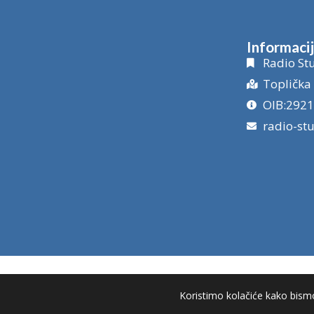
Informaci
Radio Stu
Toplička 
OIB:292
radio-st
Koristimo kolačiće kako bismo