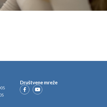
Društvene mreže
005
05