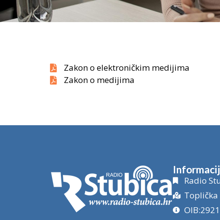
Zakon o elektroničkim medijima
Zakon o medijima
Informaci
Radio Stu
Toplička 
OIB:292