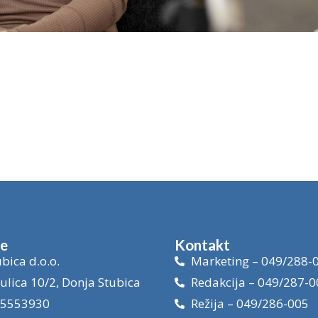
je
Kontakt
bica d.o.o.
Marketing – 049/288-
ulica 10/2, Donja Stubica
Redakcija – 049/287-0
15553930
Režija – 049/286-005