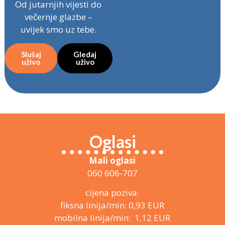
Od jutarnjih vijesti do
večernje glazbe –
uvijek smo uz tebe.
Slušaj
Gledaj
uživo
uživo
Oglasi
Mali oglasi
060 606-707
cijena poziva:
fiksna linija/min: 0,93 EUR
mobilna linija/min: 1,12 EUR