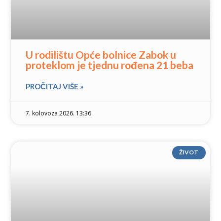
U rodilištu Opće bolnice Zabok u
proteklom je tjednu rođena 21 beba
PROČITAJ VIŠE »
7. kolovoza 2026. 13:36
ŽIVOT