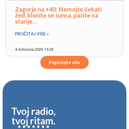
Zagorje na +40: Nemojte čekati
žeđ, klonite se sunca, pazite na
starije…
PROČITAJ VIŠE »
4. kolovoza 2026. 13:28
Pogledajte više
Tvoj radio,
tvoj ritam.