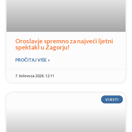
Oroslavje spremno za najveći ljetni
spektakl u Zagorju!
PROČITAJ VIŠE »
7. kolovoza 2026. 12:11
VIJESTI