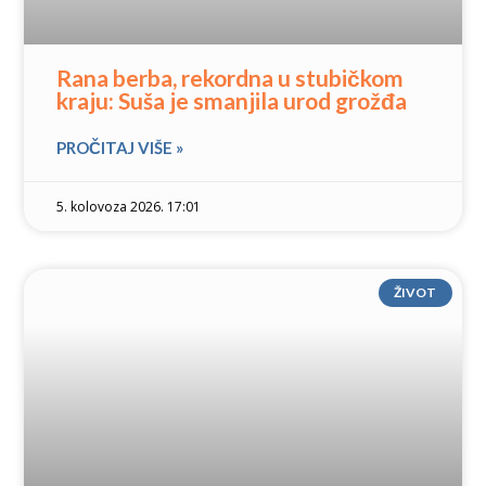
Rana berba, rekordna u stubičkom
kraju: Suša je smanjila urod grožđa
PROČITAJ VIŠE »
5. kolovoza 2026. 17:01
ŽIVOT