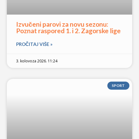
Izvučeni parovi za novu sezonu:
Poznat raspored 1. i 2. Zagorske lige
PROČITAJ VIŠE »
3. kolovoza 2026. 11:24
SPORT