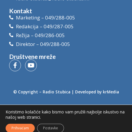
Kontakt
Marketing – 049/288-005
Redakcija – 049/287-005
Režija – 049/286-005
Direktor – 049/288-005
Društvene mreže
© Copyright –
Radio Stubica
| Developed by
krMedia
Koristimo kolačiće kako bismo vam pružili najbolje iskustvo na
našoj web stranici.
Prihvaćam
Postavke