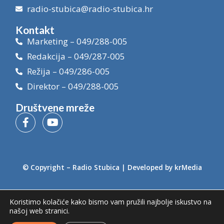
radio-stubica@radio-stubica.hr
Kontakt
Marketing – 049/288-005
Redakcija – 049/287-005
Režija – 049/286-005
Direktor – 049/288-005
Društvene mreže
© Copyright –
Radio Stubica
| Developed by
krMedia
Koristimo kolačiće kako bismo vam pružili najbolje iskustvo na
našoj web stranici.