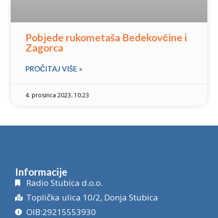
Pobjede rukometaša Bedekovčine i
Zagorca
PROČITAJ VIŠE »
4. prosinca 2023. 10:23
Informacije
Radio Stubica d.o.o.
Toplička ulica 10/2, Donja Stubica
OIB:29215553930