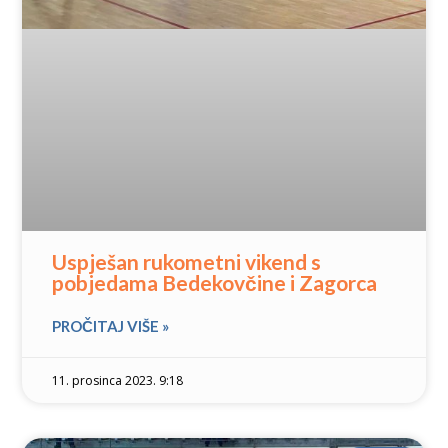
Uspješan rukometni vikend s
pobjedama Bedekovčine i Zagorca
PROČITAJ VIŠE »
11. prosinca 2023. 9:18