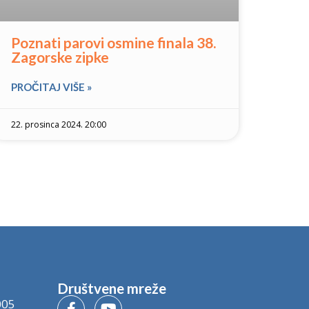
Poznati parovi osmine finala 38.
Zagorske zipke
PROČITAJ VIŠE »
22. prosinca 2024. 20:00
Društvene mreže
005