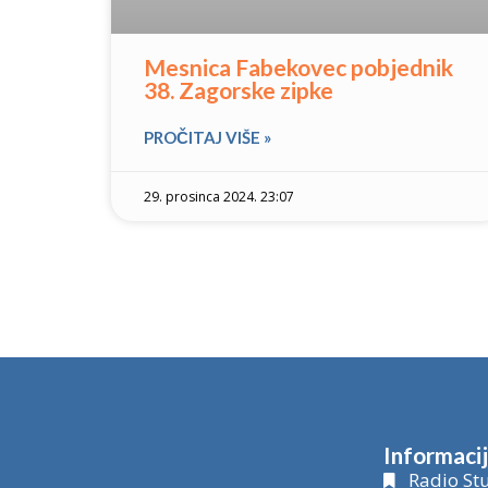
Mesnica Fabekovec pobjednik
38. Zagorske zipke
PROČITAJ VIŠE »
29. prosinca 2024. 23:07
Informaci
Radio Stu