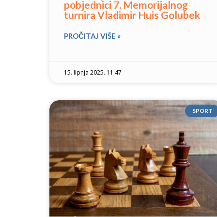
pobjednici 7. Memorijalnog
turnira Vladimir Huis Golubek
PROČITAJ VIŠE »
15. lipnja 2025. 11:47
SPORT