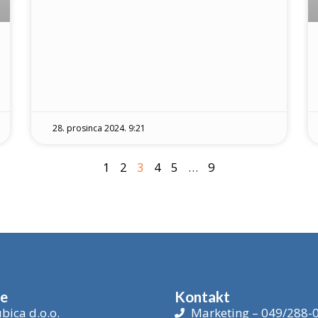
28. prosinca 2024. 9:21
1
2
3
4
5
…
9
je
Kontakt
bica d.o.o.
Marketing – 049/288-