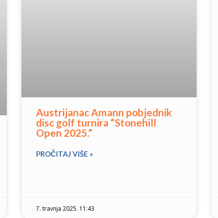
Austrijanac Amann pobjednik
disc golf turnira “Stonehill
Open 2025.”
PROČITAJ VIŠE »
7. travnja 2025. 11:43