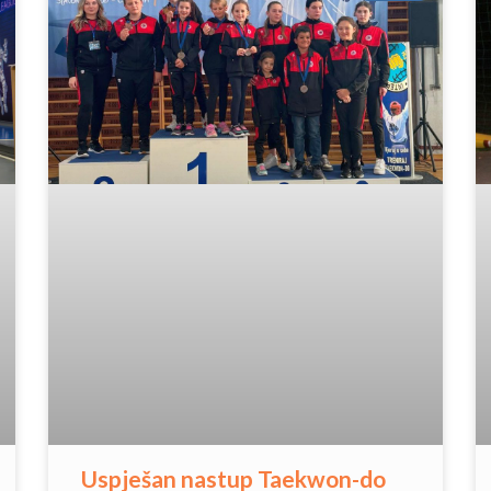
Uspješan nastup Taekwon-do