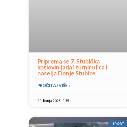
Priprema se 7. Stubička
kotlovinijada i turnir ulica i
naselja Donje Stubice
PROČITAJ VIŠE »
20. lipnja 2025. 9:35
SPORT