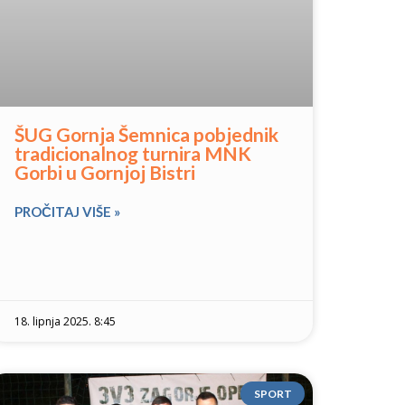
ŠUG Gornja Šemnica pobjednik
tradicionalnog turnira MNK
Gorbi u Gornjoj Bistri
PROČITAJ VIŠE »
18. lipnja 2025. 8:45
SPORT