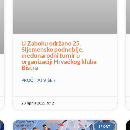
U Zaboku održano 25.
Sljemensko podneblje,
međunarodni turnir u
organizaciji Hrvačkog kluba
Bistra
PROČITAJ VIŠE »
20. lipnja 2025. 9:12
SPORT