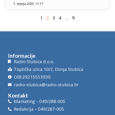
7. srpnja 2025. 11:17
1
2
3
4
…
9
Informacije
Radio Stubica d.o.o.
Toplička ulica 10/2, Donja Stubica
OIB:29215553930
radio-stubica@radio-stubica.hr
Kontakt
Marketing – 049/288-005
Redakcija – 049/287-005