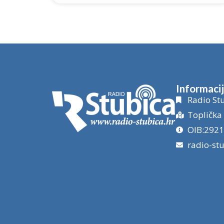
Informaci
Radio Stu
Toplička 
OIB:292
radio-st