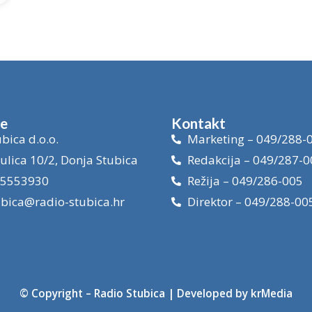
je
Kontakt
bica d.o.o.
Marketing – 049/288-
ulica 10/2, Donja Stubica
Redakcija – 049/287-0
15553930
Režija – 049/286-005
ubica@radio-stubica.hr
Direktor – 049/288-00
© Copyright –
Radio Stubica
| Developed by
krMedia