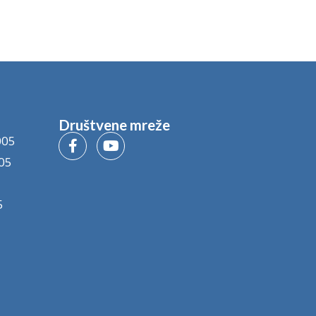
Društvene mreže
005
05
5