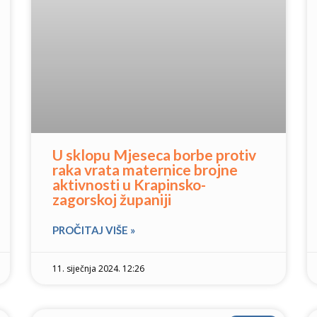
U sklopu Mjeseca borbe protiv
raka vrata maternice brojne
aktivnosti u Krapinsko-
zagorskoj županiji
PROČITAJ VIŠE »
11. siječnja 2024. 12:26