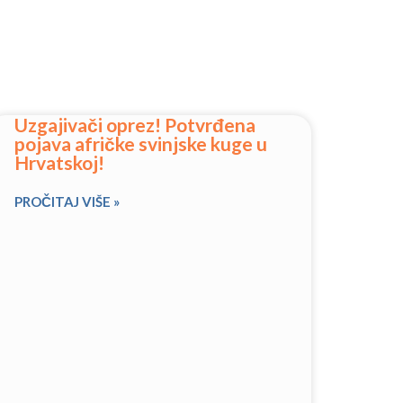
Uzgajivači oprez! Potvrđena
pojava afričke svinjske kuge u
Hrvatskoj!
PROČITAJ VIŠE »