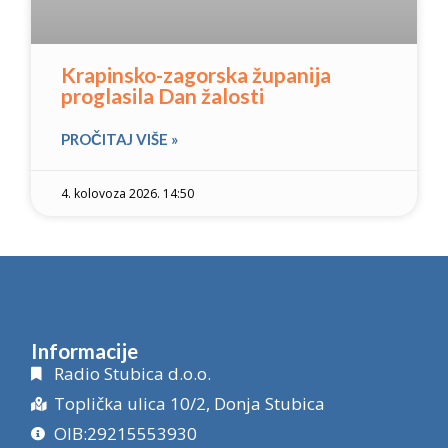
Krapinsko-zagorska županija
proglasila Dan žalosti
PROČITAJ VIŠE »
4. kolovoza 2026. 14:50
Informacije
Radio Stubica d.o.o.
Toplička ulica 10/2, Donja Stubica
OIB:29215553930