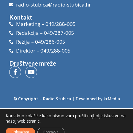
radio-stubica@radio-stubica.hr
Kontakt
Marketing – 049/288-005
Redakcija – 049/287-005
Režija – 049/286-005
Direktor – 049/288-005
Društvene mreže
© Copyright –
Radio Stubica
| Developed by
krMedia
Koristimo kolačiće kako bismo vam pružili najbolje iskustvo na
našoj web stranici.
Prihvaćam
Postavke