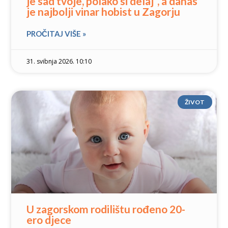
je sad tvoje, polako si delaj”, a danas
je najbolji vinar hobist u Zagorju
PROČITAJ VIŠE »
31. svibnja 2026. 10:10
ŽIVOT
U zagorskom rodilištu rođeno 20-
ero djece