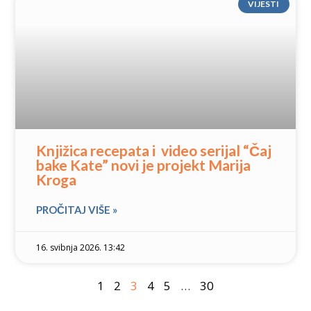
VIJESTI
Knjižica recepata i video serijal “Čaj
bake Kate” novi je projekt Marija
Kroga
PROČITAJ VIŠE »
16. svibnja 2026. 13:42
1
2
3
4
5
…
30