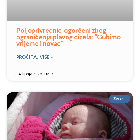
Poljoprivrednici ogorčeni zbog
ograničenja plavog dizela: “Gubimo
vrijeme i novac”
PROČITAJ VIŠE »
14. lipnja 2026. 10:13
ŽIVOT