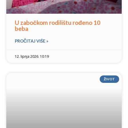
U zabočkom rodilištu rođeno 10
beba
PROČITAJ VIŠE »
12. lipnja 2026. 10:19
ŽIVOT