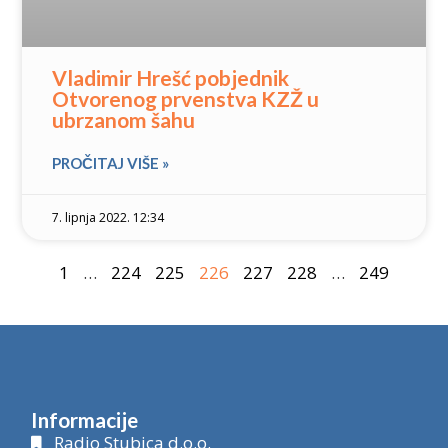
Vladimir Hrešć pobjednik
Otvorenog prvenstva KZŽ u
ubrzanom šahu
PROČITAJ VIŠE »
7. lipnja 2022. 12:34
1
…
224
225
226
227
228
…
249
Informacije
Radio Stubica d.o.o.