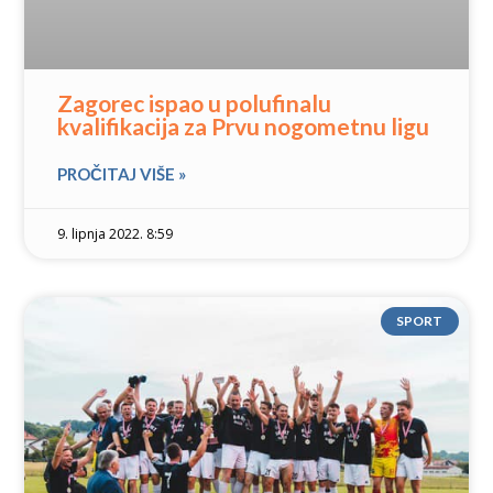
Zagorec ispao u polufinalu
kvalifikacija za Prvu nogometnu ligu
PROČITAJ VIŠE »
9. lipnja 2022. 8:59
SPORT