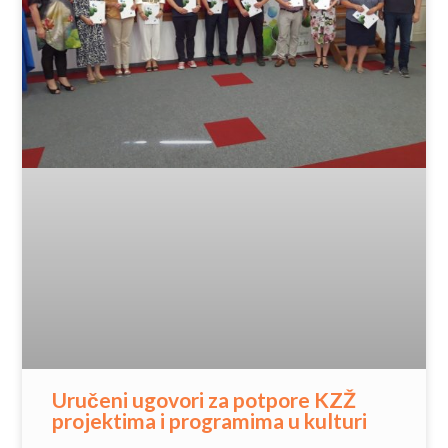
Uručeni ugovori za potpore KZŽ
projektima i programima u kulturi