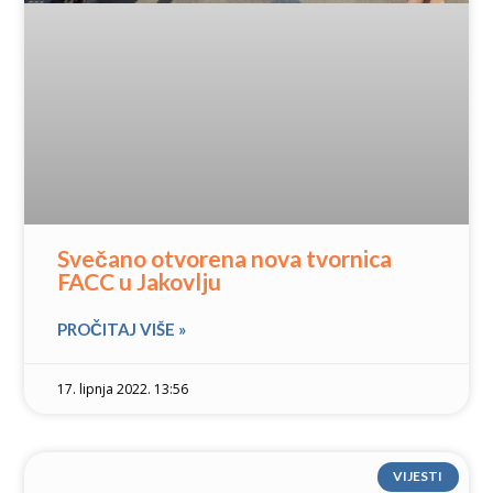
Svečano otvorena nova tvornica
FACC u Jakovlju
PROČITAJ VIŠE »
17. lipnja 2022. 13:56
VIJESTI