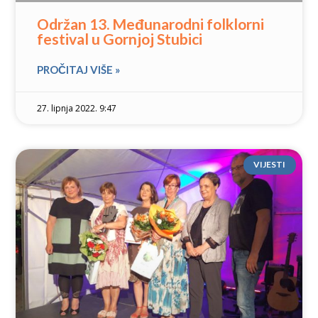
Održan 13. Međunarodni folklorni
festival u Gornjoj Stubici
PROČITAJ VIŠE »
27. lipnja 2022. 9:47
VIJESTI