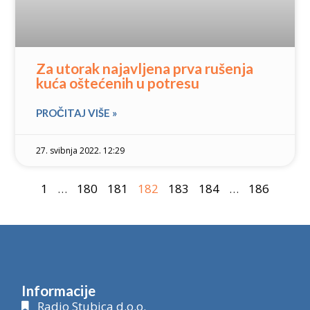
Za utorak najavljena prva rušenja
kuća oštećenih u potresu
PROČITAJ VIŠE »
27. svibnja 2022. 12:29
1
…
180
181
182
183
184
…
186
Informacije
Radio Stubica d.o.o.