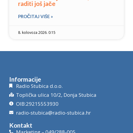
raditi još jače
PROČITAJ VIŠE »
8. kolovoza 2026. 0:15
Informacije
Radio Stubica d.o.o.
Toplička ulica 10/2, Donja Stubica
OIB:29215553930
radio-stubica@radio-stubica.hr
Kontakt
Marketing – 049/288-005