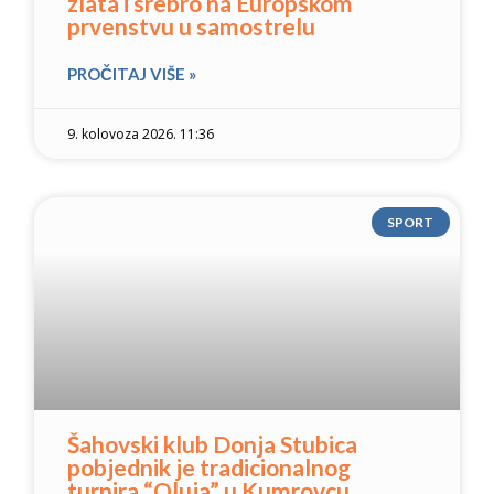
zlata i srebro na Europskom
prvenstvu u samostrelu
PROČITAJ VIŠE »
9. kolovoza 2026. 11:36
SPORT
Šahovski klub Donja Stubica
pobjednik je tradicionalnog
turnira “Oluja” u Kumrovcu