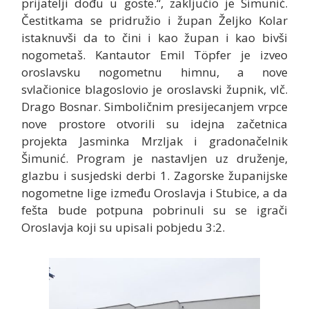
prijatelji dođu u goste.“, zaključio je Šimunić.
Čestitkama se pridružio i župan Željko Kolar
istaknuvši da to čini i kao župan i kao bivši
nogometaš. Kantautor Emil Töpfer je izveo
oroslavsku nogometnu himnu, a nove
svlačionice blagoslovio je oroslavski župnik, vlč.
Drago Bosnar. Simboličnim presijecanjem vrpce
nove prostore otvorili su idejna začetnica
projekta Jasminka Mrzljak i gradonačelnik
Šimunić. Program je nastavljen uz druženje,
glazbu i susjedski derbi 1. Zagorske županijske
nogometne lige između Oroslavja i Stubice, a da
fešta bude potpuna pobrinuli su se igrači
Oroslavja koji su upisali pobjedu 3:2.