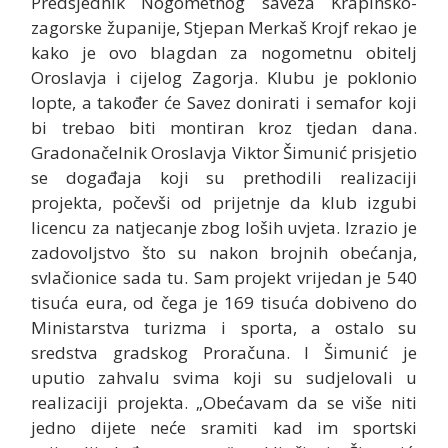
Predsjednik Nogometnog saveza Krapinsko-
zagorske županije, Stjepan Merkaš Krojf rekao je
kako je ovo blagdan za nogometnu obitelj
Oroslavja i cijelog Zagorja. Klubu je poklonio
lopte, a također će Savez donirati i semafor koji
bi trebao biti montiran kroz tjedan dana.
Gradonačelnik Oroslavja Viktor Šimunić prisjetio
se događaja koji su prethodili realizaciji
projekta, počevši od prijetnje da klub izgubi
licencu za natjecanje zbog loših uvjeta. Izrazio je
zadovoljstvo što su nakon brojnih obećanja,
svlačionice sada tu. Sam projekt vrijedan je 540
tisuća eura, od čega je 169 tisuća dobiveno do
Ministarstva turizma i sporta, a ostalo su
sredstva gradskog Proračuna. I Šimunić je
uputio zahvalu svima koji su sudjelovali u
realizaciji projekta. „Obećavam da se više niti
jedno dijete neće sramiti kad im sportski