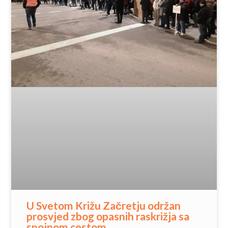
U Svetom Križu Začretju održan
prosvjed zbog opasnih raskrižja sa
spojnom cestom