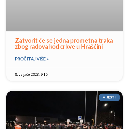
Zatvorit će se jedna prometna traka
zbog radova kod crkve u Hrašćini
PROČITAJ VIŠE »
8. veljače 2023. 9:16
VIJESTI