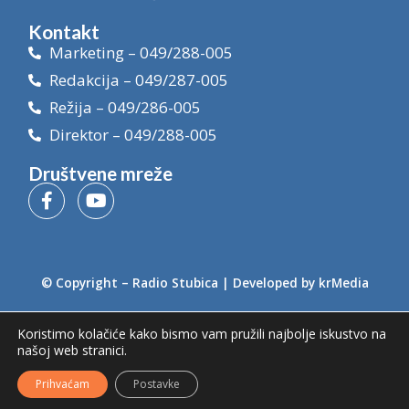
Kontakt
Marketing – 049/288-005
Redakcija – 049/287-005
Režija – 049/286-005
Direktor – 049/288-005
Društvene mreže
© Copyright –
Radio Stubica
| Developed by
krMedia
Koristimo kolačiće kako bismo vam pružili najbolje iskustvo na
našoj web stranici.
Prihvaćam
Postavke