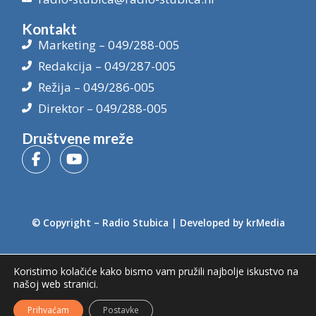
Kontakt
Marketing – 049/288-005
Redakcija – 049/287-005
Režija – 049/286-005
Direktor – 049/288-005
Društvene mreže
© Copyright –
Radio Stubica
| Developed by
krMedia
Koristimo kolačiće kako bismo vam pružili najbolje iskustvo na
našoj web stranici.
Prihvaćam
Postavke