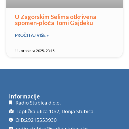
U Zagorskim Selima otkrivena
spomen-ploča Tomi Gajdeku
PROČITAJ VIŠE »
11. prosinca 2025. 23:15
Informacije
Radio Stubica d.o.o.
Toplička ulica 10/2, Donja Stubica
OIB:29215553930
radio-stubica@radio-stubica.hr