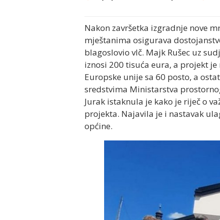
Nakon završetka izgradnje nove mr
mještanima osigurava dostojanstven
blagoslovio vlč. Majk Rušec uz sud
iznosi 200 tisuća eura, a projekt je
Europske unije sa 60 posto, a osta
sredstvima Ministarstva prostornog
Jurak istaknula je kako je riječ o va
projekta. Najavila je i nastavak u
općine.