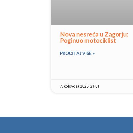
Nova nesreća u Zagorju:
Poginuo motociklist
PROČITAJ VIŠE »
7. kolovoza 2026. 21:01