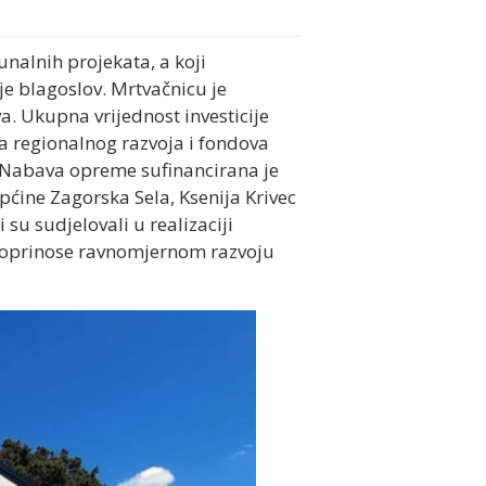
nalnih projekata, a koji
e blagoslov. Mrtvačnicu je
a. Ukupna vrijednost investicije
tva regionalnog razvoja i fondova
. Nabava opreme sufinancirana je
pćine Zagorska Sela, Ksenija Krivec
i su sudjelovali u realizaciji
i doprinose ravnomjernom razvoju