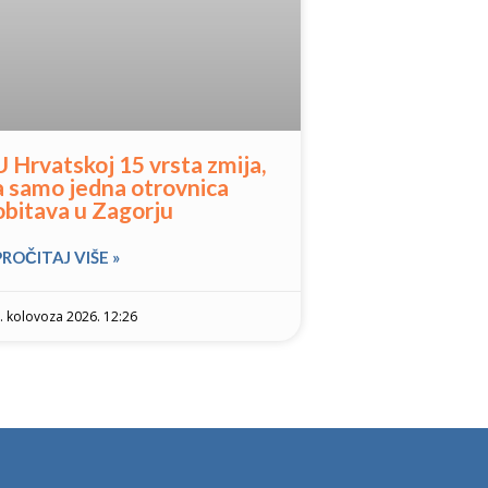
U Hrvatskoj 15 vrsta zmija,
a samo jedna otrovnica
obitava u Zagorju
PROČITAJ VIŠE »
. kolovoza 2026. 12:26