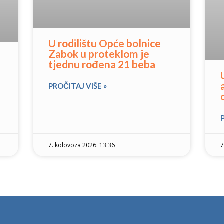
U rodilištu Opće bolnice
Zabok u proteklom je
tjednu rođena 21 beba
PROČITAJ VIŠE »
7. kolovoza 2026. 13:36
7