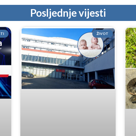
Posljednje vijesti
STI
ŽIVOT