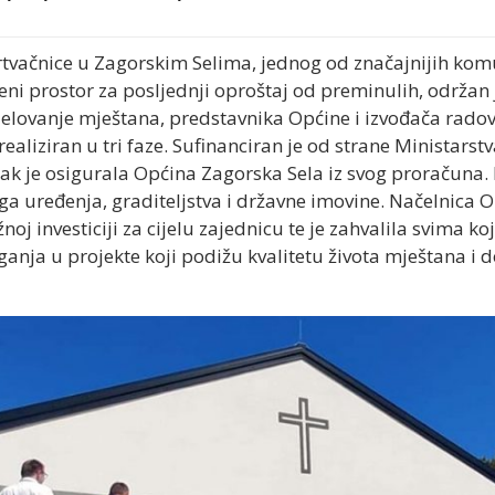
tvačnice u Zagorskim Selima, jednog od značajnijih komu
i prostor za posljednji oproštaj od preminulih, održan j
jelovanje mještana, predstavnika Općine i izvođača radov
 realiziran u tri faze. Sufinanciran je od strane Ministars
tak je osigurala Općina Zagorska Sela iz svog proračuna
a uređenja, graditeljstva i državne imovine. Načelnica O
žnoj investiciji za cijelu zajednicu te je zahvalila svima koj
laganja u projekte koji podižu kvalitetu života mještana 