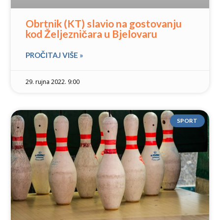
Obrtnik (KT) slavio na gostovanju
kod Željezničara u Bjelovaru
PROČITAJ VIŠE »
29. rujna 2022. 9:00
SPORT