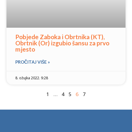
Pobjede Zaboka i Obrtnika (KT),
Obrtnik (Or) izgubio šansu za prvo
mjesto
PROČITAJ VIŠE »
8. ožujka 2022. 9:28
1
…
4
5
6
7