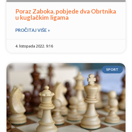
Poraz Zaboka, pobjede dva Obrtnika
u kuglačkim ligama
PROČITAJ VIŠE »
4. listopada 2022. 9:16
SPORT