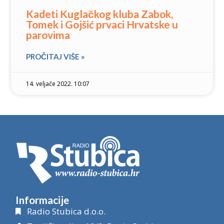
Kadeti Kuglačkog kluba Zabok,
Tomek i Gojšić prvaci Hrvatske u
parovima
PROČITAJ VIŠE »
14. veljače 2022. 10:07
Informacije
Radio Stubica d.o.o.