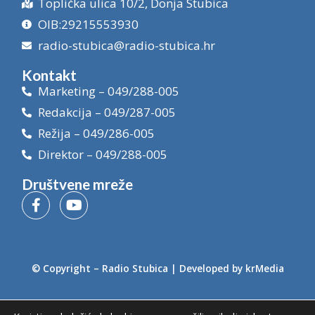
Toplička ulica 10/2, Donja Stubica
OIB:29215553930
radio-stubica@radio-stubica.hr
Kontakt
Marketing – 049/288-005
Redakcija – 049/287-005
Režija – 049/286-005
Direktor – 049/288-005
Društvene mreže
© Copyright –
Radio Stubica
| Developed by
krMedia