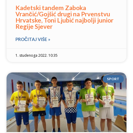
Kadetski tandem Zaboka
Vrančić/Gojšić drugi na Prvenstvu
Hrvatske, Toni Ljubić najbolji junior
Regije Sjever
PROČITAJ VIŠE »
1. studenoga 2022. 10:35
SPORT