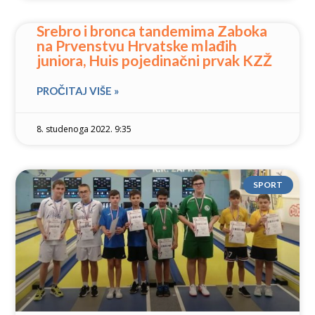
Srebro i bronca tandemima Zaboka
na Prvenstvu Hrvatske mlađih
juniora, Huis pojedinačni prvak KZŽ
PROČITAJ VIŠE »
8. studenoga 2022. 9:35
SPORT