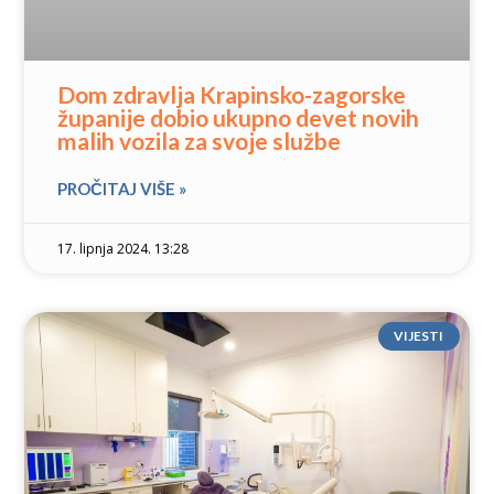
Dom zdravlja Krapinsko-zagorske
županije dobio ukupno devet novih
malih vozila za svoje službe
PROČITAJ VIŠE »
17. lipnja 2024. 13:28
VIJESTI