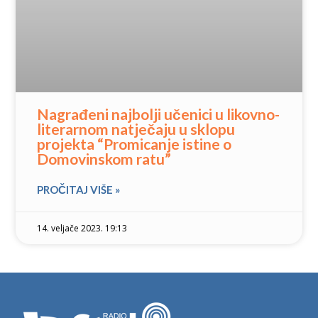
Nagrađeni najbolji učenici u likovno-
literarnom natječaju u sklopu
projekta “Promicanje istine o
Domovinskom ratu”
PROČITAJ VIŠE »
14. veljače 2023. 19:13