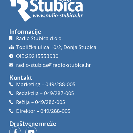
Informacije
Radio Stubica d.o.o.
Toplička ulica 10/2, Donja Stubica
OIB:29215553930
radio-stubica@radio-stubica.hr
Kontakt
Marketing – 049/288-005
Redakcija – 049/287-005
Režija – 049/286-005
Direktor – 049/288-005
Društvene mreže