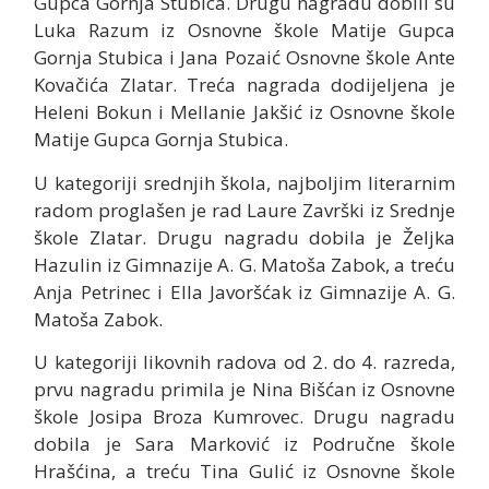
Gupca Gornja Stubica. Drugu nagradu dobili su
Luka Razum iz Osnovne škole Matije Gupca
Gornja Stubica i Jana Pozaić Osnovne škole Ante
Kovačića Zlatar. Treća nagrada dodijeljena je
Heleni Bokun i Mellanie Jakšić iz Osnovne škole
Matije Gupca Gornja Stubica.
U kategoriji srednjih škola, najboljim literarnim
radom proglašen je rad Laure Završki iz Srednje
škole Zlatar. Drugu nagradu dobila je Željka
Hazulin iz Gimnazije A. G. Matoša Zabok, a treću
Anja Petrinec i Ella Javoršćak iz Gimnazije A. G.
Matoša Zabok.
U kategoriji likovnih radova od 2. do 4. razreda,
prvu nagradu primila je Nina Bišćan iz Osnovne
škole Josipa Broza Kumrovec. Drugu nagradu
dobila je Sara Marković iz Područne škole
Hrašćina, a treću Tina Gulić iz Osnovne škole