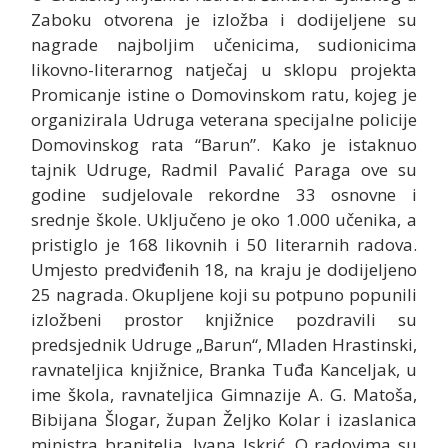
Zaboku otvorena je izložba i dodijeljene su
nagrade najboljim učenicima, sudionicima
likovno-literarnog natječaj u sklopu projekta
Promicanje istine o Domovinskom ratu, kojeg je
organizirala Udruga veterana specijalne policije
Domovinskog rata “Barun”. Kako je istaknuo
tajnik Udruge, Radmil Pavalić Paraga ove su
godine sudjelovale rekordne 33 osnovne i
srednje škole. Uključeno je oko 1.000 učenika, a
pristiglo je 168 likovnih i 50 literarnih radova.
Umjesto predviđenih 18, na kraju je dodijeljeno
25 nagrada. Okupljene koji su potpuno popunili
izložbeni prostor knjižnice pozdravili su
predsjednik Udruge „Barun“, Mladen Hrastinski,
ravnateljica knjižnice, Branka Tuđa Kanceljak, u
ime škola, ravnateljica Gimnazije A. G. Matoša,
Bibijana Šlogar, župan Željko Kolar i izaslanica
ministra branitelja, Ivana Iskrić. O radovima su