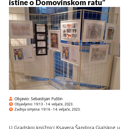
istine o Domovinskom ratu”
Objavio:
Sebastijan Fuštin
Objavljeno:
19:13 - 14. veljače, 2023.
Zadnja izmjena: 19:16 - 14. veljače, 2023.
U Gradskoj knjižnici Ksavera Šandora Gjalskog u