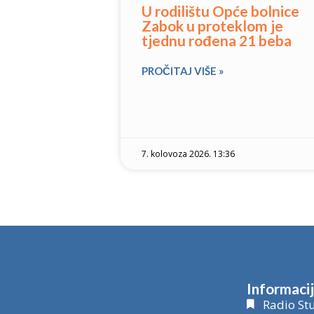
U rodilištu Opće bolnice
Zabok u proteklom je
tjednu rođena 21 beba
PROČITAJ VIŠE »
7. kolovoza 2026. 13:36
Informaci
Radio Stu