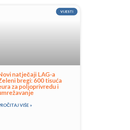
VIJESTI
Novi natječaji LAG-a
Zeleni bregi: 600 tisuća
eura za poljoprivredu i
umrežavanje
PROČITAJ VIŠE »