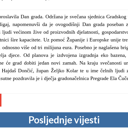
 proslavila Dan grada. Održana je svečana sjednica Gradskog v
igaj, napomenuvši da je ovogodišnji Dan grada poseban zb
i ljudi većinom žive od proizvodnih djelatnosti, gospodarstvo
etnici šire kapacitete. Uz pomoć Županije i Europske unije tr
, odnosno više od tri milijuna eura. Posebno je naglašena bri
elja djece. Od planova je izdvojena izgradnja eko bazena, 
ime će grad dobiti jedan novi zamah. Na kraju svečanosti u
ša Hajdaš Dončić, župan Željko Kolar te u ime čelnih ljudi z
sutne pozdravila je i dječja gradonačelnica Pregrade Ela Čuč
Posljednje vijesti