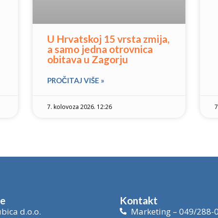
U Hrvatskoj 15 vrsta zmija,
a samo jedna otrovnica
obitava u Zagorju
PROČITAJ VIŠE »
7. kolovoza 2026. 12:26
7
je
Kontakt
bica d.o.o.
Marketing – 049/288-