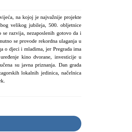
ijeća, na kojoj je najvažnije projekte
og velikog jubileja, 500. obljetnice
 se razvija, nezaposlenih gotovo da i
enutno se provode rekordna ulaganja u
ga o djeci i mladima, jer Pregrada ima
uređenje kino dvorane, investicije u
ručena su javna priznanja. Dan grada
agorskih lokalnih jedinica, načelnica
ek.