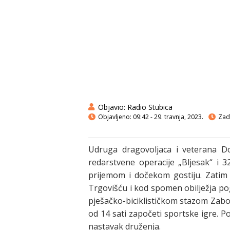
Objavio:
Radio Stubica
Objavljeno:
09:42 - 29. travnja, 2023.
Zadn
Udruga dragovoljaca i veterana Do
redarstvene operacije „Bljesak“ i
prijemom i dočekom gostiju. Zatim ć
Trgovišću i kod spomen obilježja pog
pješačko-biciklističkom stazom Zabo
od 14 sati započeti sportske igre. P
nastavak druženja.