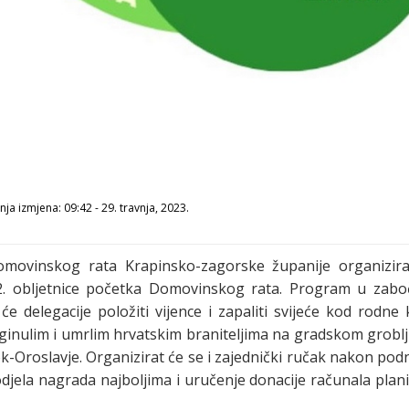
ja izmjena: 09:42 - 29. travnja, 2023.
movinskog rata Krapinsko-zagorske županije organizira o
 32. obljetnice početka Domovinskog rata. Program u zab
e delegacije položiti vijence i zapaliti svijeće kod rod
inulim i umrlim hrvatskim braniteljima na gradskom groblju
k-Oroslavje. Organizirat će se i zajednički ručak nakon po
odjela nagrada najboljima i uručenje donacije računala planir