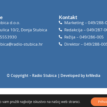
je
Kontakt
bica d.o.o.
Marketing – 049/288-
ulica 10/2, Donja Stubica
Redakcija – 049/287-0
15553930
Režija – 049/286-005
ubica@radio-stubica.hr
Direktor – 049/288-00
© Copyright –
Radio Stubica
| Developed by
krMedia
 vam pružili najbolje iskustvo na našoj web stranici.
Prihv