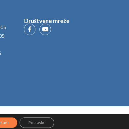
Društvene mreže
005
05
5
aćam
Postavke