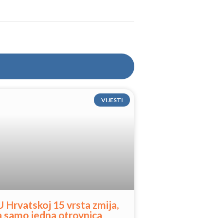
VIJESTI
U Hrvatskoj 15 vrsta zmija,
a samo jedna otrovnica