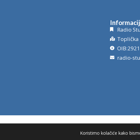
Informaci
Radio Stu
Toplička 
OIB:292
radio-st
Koristimo kolačiće kako bismo