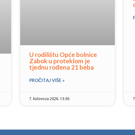
U rodilištu Opće bolnice
Zabok u proteklom je
tjednu rođena 21 beba
PROČITAJ VIŠE »
7. kolovoza 2026. 13:36
7