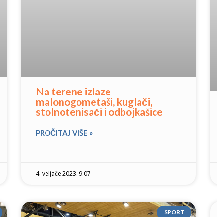
Na terene izlaze
malonogometaši, kuglači,
stolnotenisači i odbojkašice
PROČITAJ VIŠE »
4. veljače 2023. 9:07
SPORT