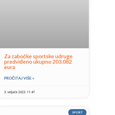
Za zabočke sportske udruge
predviđeno ukupno 203.082
eura
PROČITAJ VIŠE »
3. veljače 2023. 11:47
SPORT