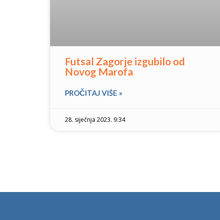
Futsal Zagorje izgubilo od
Novog Marofa
PROČITAJ VIŠE »
28. siječnja 2023. 9:34