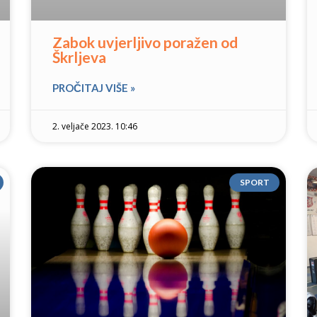
Zabok uvjerljivo poražen od
Škrljeva
PROČITAJ VIŠE »
2. veljače 2023. 10:46
SPORT