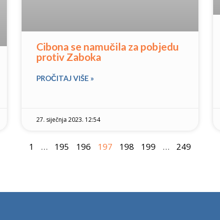
Cibona se namučila za pobjedu
protiv Zaboka
PROČITAJ VIŠE »
27. siječnja 2023. 12:54
1
…
195
196
197
198
199
…
249