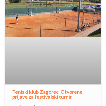
Teniski klub Zagorec: Otvorene
prijave za festivalski turnir