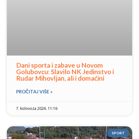
Dani sporta i zabave u Novom
Golubovcu: Slavilo NK Jedinstvo i
Rudar Mihovljan, ali i domaćini
PROČITAJ VIŠE »
7. kolovoza 2026. 11:16
SPORT