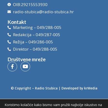
OIB:29215553930
radio-stubica@radio-stubica.hr
Kontakt
Marketing – 049/288-005
Redakcija – 049/287-005
Režija – 049/286-005
Direktor – 049/288-005
Društvene mreže
© Copyright –
Radio Stubica
| Developed by
krMedia
Koristimo kolačiće kako bismo vam pružili najbolje iskustvo na