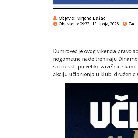
Objavio:
Mirjana Bašak
Objavljeno:
09:32 - 13. lipnja, 2026.
Zadnj
Kumrovec je ovog vikenda pravo sp
nogometne nade treniraju Dinamovi 
sati u sklopu velike završnice ka
akciju učlanjenja u klub, druženj