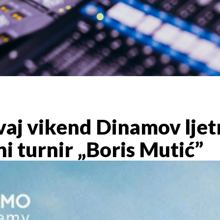
aj vikend Dinamov ljet
 turnir „Boris Mutić”