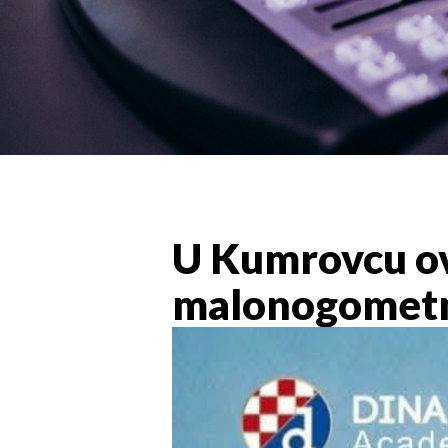
U Kumrovcu ov
malonogometni