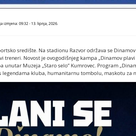
a izmjena: 09:32 - 13. lipnja, 2026.
ortsko središte. Na stadionu Razvor održava se Dinamov
treneri. Novost je ovogodišnjeg kampa „Dinamov plavi da
mpa unutar Muzeja „Staro selo” Kumrovec. Program „Dina
e s legendama kluba, humanitarnu tombolu, maskotu za n