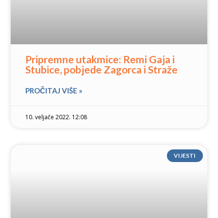
Pripremne utakmice: Remi Gaja i
Stubice, pobjede Zagorca i Straže
PROČITAJ VIŠE »
10. veljače 2022. 12:08
VIJESTI