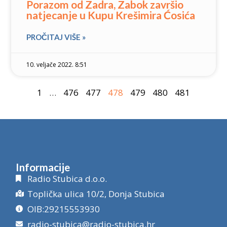
Porazom od Zadra, Zabok završio
natjecanje u Kupu Krešimira Ćosića
PROČITAJ VIŠE »
10. veljače 2022. 8:51
1
…
476
477
478
479
480
481
Informacije
Radio Stubica d.o.o.
Toplička ulica 10/2, Donja Stubica
OIB:29215553930
radio-stubica@radio-stubica.hr