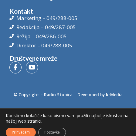
Kontakt
Marketing – 049/288-005
Redakcija – 049/287-005
Režija – 049/286-005
Direktor – 049/288-005
Društvene mreže
© Copyright –
Radio Stubica
| Developed by
krMedia
Koristimo kolačiće kako bismo vam pružili najbolje iskustvo na
našoj web stranici.
Prihvaćam
Postavke