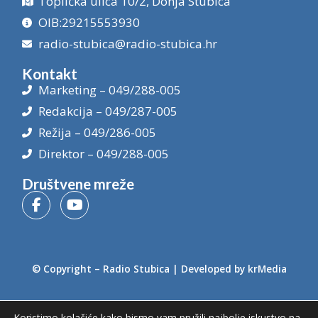
Toplička ulica 10/2, Donja Stubica
OIB:29215553930
radio-stubica@radio-stubica.hr
Kontakt
Marketing – 049/288-005
Redakcija – 049/287-005
Režija – 049/286-005
Direktor – 049/288-005
Društvene mreže
© Copyright –
Radio Stubica
| Developed by
krMedia
Koristimo kolačiće kako bismo vam pružili najbolje iskustvo na