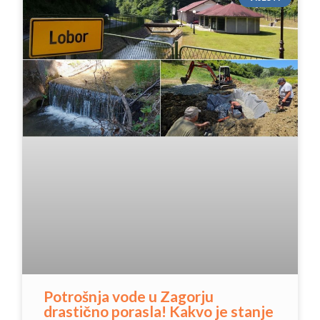
Potrošnja vode u Zagorju
drastično porasla! Kakvo je stanje