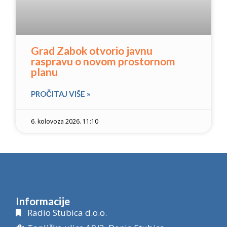
Grad Zabok otvorio javnu
raspravu o novom prostornom
planu
PROČITAJ VIŠE »
6. kolovoza 2026. 11:10
Informacije
Radio Stubica d.o.o.