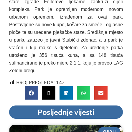
stare zgrade Fellerove ljekarne zaokruži cijeli
kompleks. Park je opremljen modernom, novom
urbanom opremom, izrađenom za ovaj park.
Postavljene su nove klupe, košare za smeće i oglasne
ploče te su uređene pješačke staze. Središnje mjesto
u parku zauzeo je javni Stubički zdenac, a u park je
vraćen i kip majke s djetetom. Za uređenje parka
utrošeno je 356 tisuća kuna, a sa 148 tisuća
sufinancirano je preko mjere 2.1.1. koju je proveo LAG
Zeleni bregi.
BROJ PREGLEDA:
142
Posljednje vijesti
VIJESTI