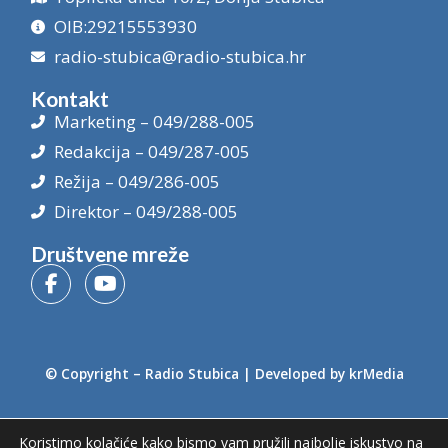
OIB:29215553930
radio-stubica@radio-stubica.hr
Kontakt
Marketing – 049/288-005
Redakcija – 049/287-005
Režija – 049/286-005
Direktor – 049/288-005
Društvene mreže
© Copyright –
Radio Stubica
| Developed by
krMedia
Koristimo kolačiće kako bismo vam pružili najbolje iskustvo na