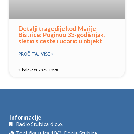
Detalji tragedije kod Marije
Bistrice: Poginuo 33-godišnjak,
sletio s ceste i udario u objekt
PROČITAJ VIŠE »
8. kolovoza 2026. 10:28
Informacije
Radio Stubica d.o.o.
Toplička ulica 10/2, Donja Stubica