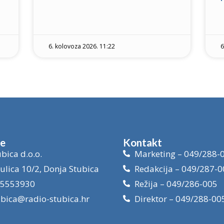
6. kolovoza 2026. 11:22
6
je
Kontakt
bica d.o.o.
Marketing – 049/288-
ulica 10/2, Donja Stubica
Redakcija – 049/287-0
15553930
Režija – 049/286-005
ubica@radio-stubica.hr
Direktor – 049/288-00