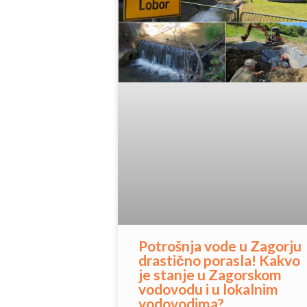
Potrošnja vode u Zagorju
drastično porasla! Kakvo
je stanje u Zagorskom
vodovodu i u lokalnim
vodovodima?