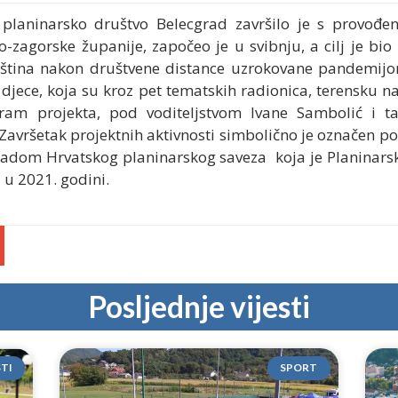
planinarsko društvo Belecgrad završilo je s provođe
zagorske županije, započeo je u svibnju, a cilj je bio
 vještina nakon društvene distance uzrokovane pandemijo
 djece, koja su kroz pet tematskih radionica, terensku n
gram projekta, pod voditeljstvom Ivane Sambolić i ta
 Završetak projektnih aktivnosti simbolično je označen p
radom Hrvatskog planinarskog saveza koja je Planinars
 u 2021. godini.
Posljednje vijesti
STI
SPORT