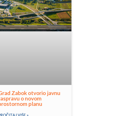
Grad Zabok otvorio javnu
raspravu o novom
prostornom planu
PROČITAJ VIŠE »