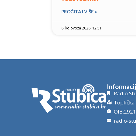
PROČITAJ VIŠE »
6. kolovoza 2026. 12:51
Informaci
Radio Stu
Toplička 
OIB:292
radio-st