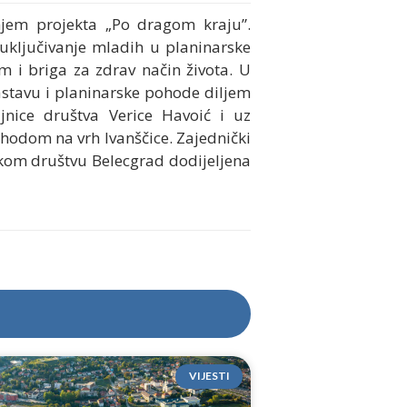
njem projekta „Po dragom kraju”.
 uključivanje mladih u planinarske
m i briga za zdrav način života. U
astavu i planinarske pohode diljem
jnice društva Verice Havoić i uz
ohodom na vrh Ivanščice. Zajednički
kom društvu Belecgrad dodijeljena
VIJESTI