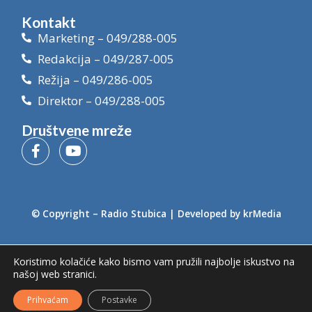
Kontakt
Marketing – 049/288-005
Redakcija – 049/287-005
Režija – 049/286-005
Direktor – 049/288-005
Društvene mreže
© Copyright –
Radio Stubica
| Developed by
krMedia
Koristimo kolačiće kako bismo vam pružili najbolje iskustvo na
našoj web stranici.
Prihvaćam
Postavke