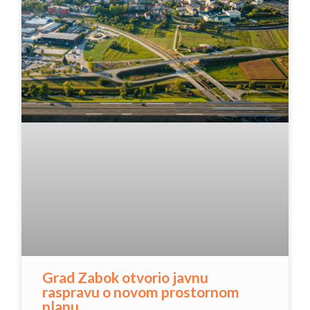
Grad Zabok otvorio javnu
raspravu o novom prostornom
planu