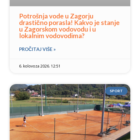
Potrošnja vode u Zagorju
drastično porasla! Kakvo je stanje
u Zagorskom vodovodu i u
lokalnim vodovodima?
PROČITAJ VIŠE »
6. kolovoza 2026. 12:51
SPORT