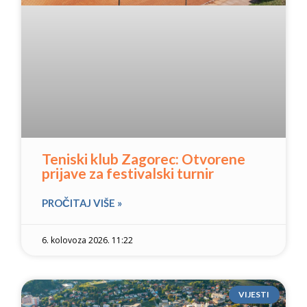
Teniski klub Zagorec: Otvorene
prijave za festivalski turnir
PROČITAJ VIŠE »
6. kolovoza 2026. 11:22
VIJESTI