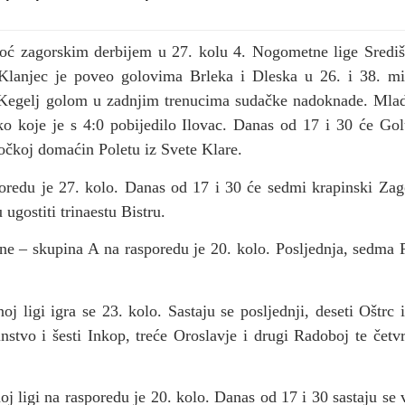
oć zagorskim derbijem u 27. kolu 4. Nogometne lige Središ
. Klanjec je poveo golovima Brleka i Dleska u 26. i 38. m
i Kegelj golom u zadnjim trenucima sudačke nadoknade. Mlado
čko koje je s 4:0 pobijedilo Ilovac. Danas od 17 i 30 će G
očkoj domaćin Poletu iz Svete Klare.
oredu je 27. kolo. Danas od 17 i 30 će sedmi krapinski Zag
ugostiti trinaestu Bistru.
ne – skupina A na rasporedu je 20. kolo. Posljednja, sedma Pr
 ligi igra se 23. kolo. Sastaju se posljednji, deseti Oštrc 
nstvo i šesti Inkop, treće Oroslavje i drugi Radoboj te četv
j ligi na rasporedu je 20. kolo. Danas od 17 i 30 sastaju se