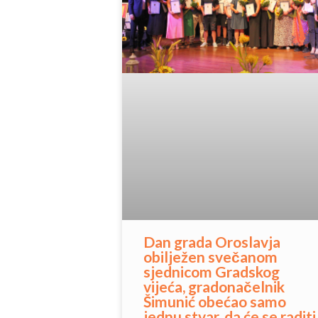
Dan grada Oroslavja
obilježen svečanom
sjednicom Gradskog
vijeća, gradonačelnik
Šimunić obećao samo
jednu stvar, da će se raditi