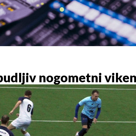
budljiv nogometni vike