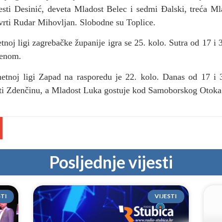
šesti Desinić, deveta Mladost Belec i sedmi Đalski, treća Ml
tvrti Rudar Mihovljan. Slobodne su Toplice.
tnoj ligi zagrebačke županije igra se 25. kolo. Sutra od 17 i
kenom.
tnoj ligi Zapad na rasporedu je 22. kolo. Danas od 17 i 3
iti Zdenčinu, a Mladost Luka gostuje kod Samoborskog Otoka
Posljednje vijesti
STI
VIJESTI