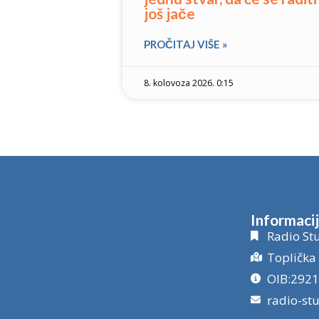
još jače
PROČITAJ VIŠE »
8. kolovoza 2026. 0:15
Informaci
Radio Stu
Toplička 
OIB:292
radio-st