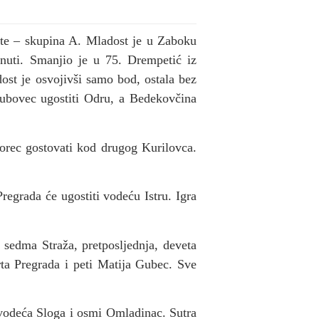
te – skupina A. Mladost je u Zaboku
inuti. Smanjio je u 75. Drempetić iz
st je osvojivši samo bod, ostala bez
olubovec ugostiti Odru, a Bedekovčina
orec gostovati kod drugog Kurilovca.
egrada će ugostiti vodeću Istru. Igra
i sedma Straža, pretposljednja, deveta
rta Pregrada i peti Matija Gubec. Sve
 vodeća Sloga i osmi Omladinac. Sutra