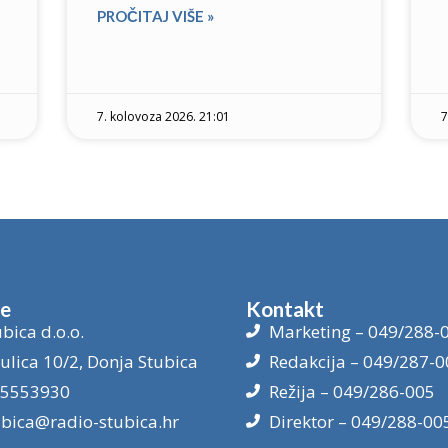
PROČITAJ VIŠE »
7. kolovoza 2026. 21:01
7
je
Kontakt
bica d.o.o.
Marketing – 049/288-
ulica 10/2, Donja Stubica
Redakcija – 049/287-0
15553930
Režija – 049/286-005
ubica@radio-stubica.hr
Direktor – 049/288-00