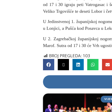
od 17 i 30 igraju peti Vatrogasac i 
Veliko Trgovišće te deseti Lobor i če
U Jedinstvenoj 1. županijskoj nogome
u Lonjici, a Pušća kod Posavca u Le
U 2. Zagrebačkoj županijskoj nogome
Marof. Sutra od 17 i 30 će Vrh ugost
BROJ PREGLEDA:
103
VIJE