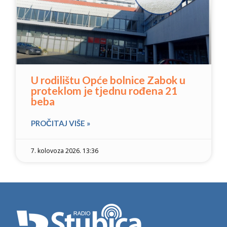
U rodilištu Opće bolnice Zabok u
proteklom je tjednu rođena 21
beba
PROČITAJ VIŠE »
7. kolovoza 2026. 13:36