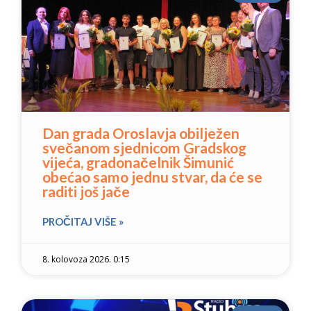
Dan grada Oroslavja obilježen
svečanom sjednicom Gradskog
vijeća, gradonačelnik Šimunić
obećao samo jednu stvar, da će se
raditi još jače
PROČITAJ VIŠE »
8. kolovoza 2026. 0:15