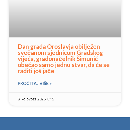
Dan grada Oroslavja obilježen
svečanom sjednicom Gradskog
vijeća, gradonačelnik Šimunić
obećao samo jednu stvar, da će se
raditi još jače
PROČITAJ VIŠE »
8. kolovoza 2026. 0:15