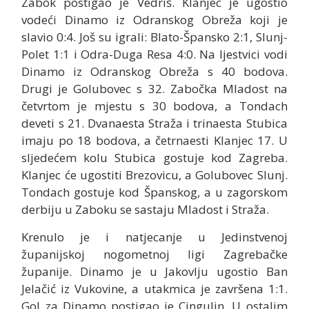
Zabok postigao je Vedriš. Klanjec je ugostio
vodeći Dinamo iz Odranskog Obreža koji je
slavio 0:4. Još su igrali: Blato-Špansko 2:1, Slunj-
Polet 1:1 i Odra-Duga Resa 4:0. Na ljestvici vodi
Dinamo iz Odranskog Obreža s 40 bodova.
Drugi je Golubovec s 32. Zabočka Mladost na
četvrtom je mjestu s 30 bodova, a Tondach
deveti s 21. Dvanaesta Straža i trinaesta Stubica
imaju po 18 bodova, a četrnaesti Klanjec 17. U
sljedećem kolu Stubica gostuje kod Zagreba.
Klanjec će ugostiti Brezovicu, a Golubovec Slunj.
Tondach gostuje kod Španskog, a u zagorskom
derbiju u Zaboku se sastaju Mladost i Straža.
Krenulo je i natjecanje u Jedinstvenoj
županijskoj nogometnoj ligi Zagrebačke
županije. Dinamo je u Jakovlju ugostio Ban
Jelačić iz Vukovine, a utakmica je završena 1:1.
Gol za Dinamo postigao je Cingulin. U ostalim