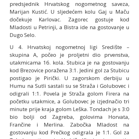
predsjednik Hrvatskog nogometnog saveza,
Marijan Kustić. U sljedećem kolu Gaj u Maču
dočekuje Karlovac. Zagorec gostuje kod
Mladosti u Petrinji, a Bistra ide na gostovanje u
Dugo Selo.
U 4. Hrvatskoj nogometnoj ligi Središte –
skupina A, počeo je proljetni dio prvenstva,
utakmicama 16. kola. Stubica je na gostovanju
kod Brezovice poražena 3:1. Jedini gol za Stubicu
postigao je Pirički. U zagorskom derbiju u
Humu na Sutli sastali su se Straža i Golubovec i
odigrali 1:1. Povela je Straža golom Firera na
početku utakmice, a Golubovec je izjednačio tri
minute prije kraja golom Leška. Tondach je s 3:0
bio bolji od Zagreba, golovima Horvata,
Frančine i Merlina. Zabočka Mladost na
gostovanju kod Prečkog odigrala je 1:1. Gol za