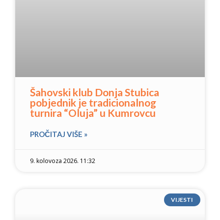
Šahovski klub Donja Stubica
pobjednik je tradicionalnog
turnira “Oluja” u Kumrovcu
PROČITAJ VIŠE »
9. kolovoza 2026. 11:32
VIJESTI