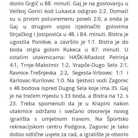
donio Grgić u 88. minuti. Gaj je na gostovanju u
Velikoj Gorici kod Lukavca odigrao 2:2. Domaći
su u prvom poluvremenu poveli 2:0, a onda je
Gaj u drugom uspio izjednačiti golovima
Strjačkog i Josipovića u 48. i 84. minuti. Bistra je
ugostila Ponikve, a završilo je 1:1. Bistra je do
boda stigla golom Kukeca u 87. minuti. U
ostalim utakmicama: HAŠK-Mladost Petrinja
4:1, Trnje-Maksimir 1:2, Vrapče-Dugo Selo 2:1,
Ravnice-Trešnjevka 2:2, Segesta-Vrbovec 1:1 i
Karlovac-Kurilovec 1:0. Na ljestvici vodi Zagorec
s 48 bodova ispred Dugog Sela koje ima 35. Gaj
je na trećem mjestu s 33 boda, a Bistra na 12. s
23. Treba spomenuti da je u Krapini nakon
utakmice održano i svečano otvorenje novog
igrališta s umjetnom travom. Na Športsko
rekreacijskom centru Podgora, Zagorec je tako
dobio odlične uvjete za rad, a igralište je otvorio