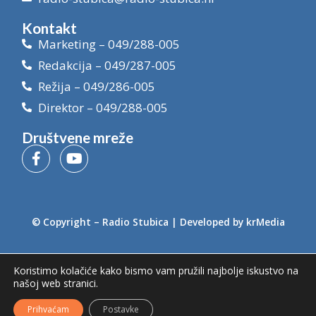
Kontakt
Marketing – 049/288-005
Redakcija – 049/287-005
Režija – 049/286-005
Direktor – 049/288-005
Društvene mreže
© Copyright –
Radio Stubica
| Developed by
krMedia
Koristimo kolačiće kako bismo vam pružili najbolje iskustvo na
našoj web stranici.
Prihvaćam
Postavke