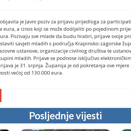
bjavila je Javni poziv za prijavu prijedloga za participa
 eura, a iznos koji se može dodijeliti po pojedinom pri
ra. Pozivaju sve mlade da budu hrabri, prijave svoje pro
staviti savjeti mladih s područja Krapinsko-zagorske žup
zovne ustanove, organizacije civilnog društva te ustanov
skupini mladih. Prijave se podnose isključivo elektronič
rijava je 31. srpnja. Županija je od pokretanja ove mjere
osti većoj od 130.000 eura.
Posljednje vijesti