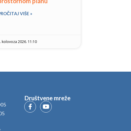
prostornom planu
PROČITAJ VIŠE »
. kolovoza 2026. 11:10
Društvene mreže
005
05
5