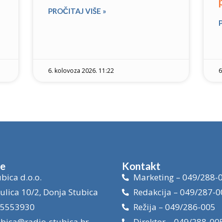
PROČITAJ VIŠE »
6. kolovoza 2026. 11:22
6
je
Kontakt
bica d.o.o.
Marketing – 049/288-
ulica 10/2, Donja Stubica
Redakcija – 049/287-0
15553930
Režija – 049/286-005
ubica@radio-stubica.hr
Direktor – 049/288-00