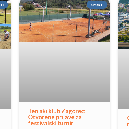
STI
SPORT
Teniski klub Zagorec:
Otvorene prijave za
festivalski turnir