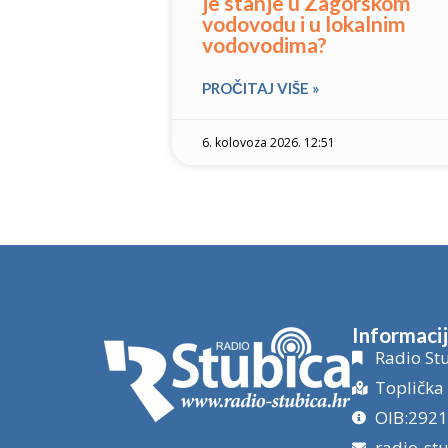
je stanje u Zagorskom
vodovodu i u lokalnim
vodovodima?
PROČITAJ VIŠE »
6. kolovoza 2026. 12:51
Informaci
Radio Stu
Toplička 
OIB:292
radio-st