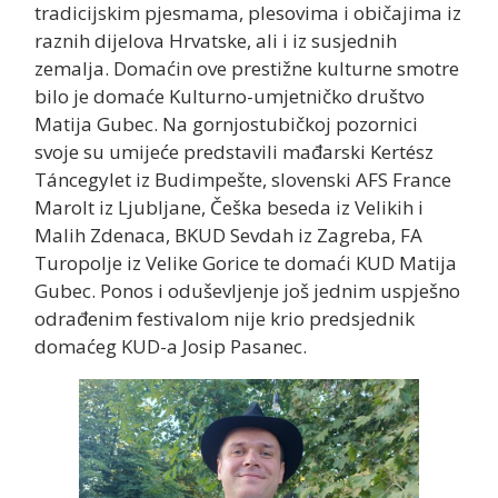
tradicijskim pjesmama, plesovima i običajima iz
raznih dijelova Hrvatske, ali i iz susjednih
zemalja. Domaćin ove prestižne kulturne smotre
bilo je domaće Kulturno-umjetničko društvo
Matija Gubec. Na gornjostubičkoj pozornici
svoje su umijeće predstavili mađarski Kertész
Táncegylet iz Budimpešte, slovenski AFS France
Marolt iz Ljubljane, Češka beseda iz Velikih i
Malih Zdenaca, BKUD Sevdah iz Zagreba, FA
Turopolje iz Velike Gorice te domaći KUD Matija
Gubec. Ponos i oduševljenje još jednim uspješno
odrađenim festivalom nije krio predsjednik
domaćeg KUD-a Josip Pasanec.