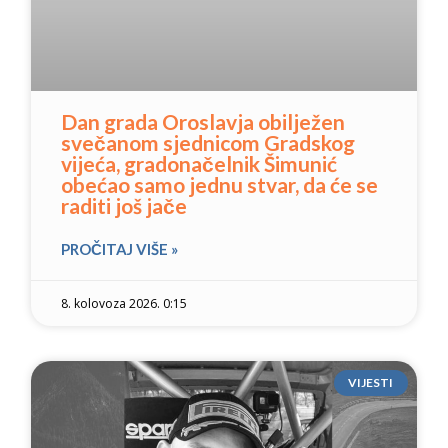
Dan grada Oroslavja obilježen
svečanom sjednicom Gradskog
vijeća, gradonačelnik Šimunić
obećao samo jednu stvar, da će se
raditi još jače
PROČITAJ VIŠE »
8. kolovoza 2026. 0:15
VIJESTI