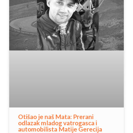
Otišao je naš Mata: Prerani
odlazak mladog vatrogasca i
automobilista Matije Gerecija