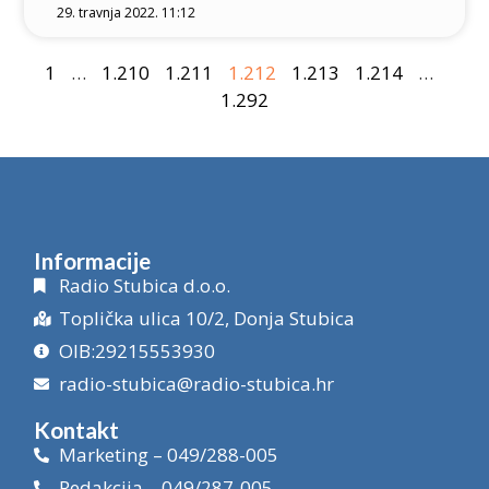
29. travnja 2022. 11:12
1
…
1.210
1.211
1.212
1.213
1.214
…
1.292
Informacije
Radio Stubica d.o.o.
Toplička ulica 10/2, Donja Stubica
OIB:29215553930
radio-stubica@radio-stubica.hr
Kontakt
Marketing – 049/288-005
Redakcija – 049/287-005