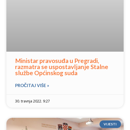
Ministar pravosuđa u Pregradi,
razmatra se uspostavljanje Stalne
službe Općinskog suda
PROČITAJ VIŠE »
30. travnja 2022. 9:27
VIJESTI