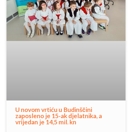
U novom vrtiću u Budinščini
zaposleno je 15-ak djelatnika, a
vrijedan je 14,5 mil. kn