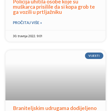
Policija uhitila osobe koje su
muškarca prisilile da si kopa grob te
ga vozili u prtljažniku
PROČITAJ VIŠE »
30. travnja 2022. 9:01
VIJESTI
Braniteljskim udrugama dodijeljeno