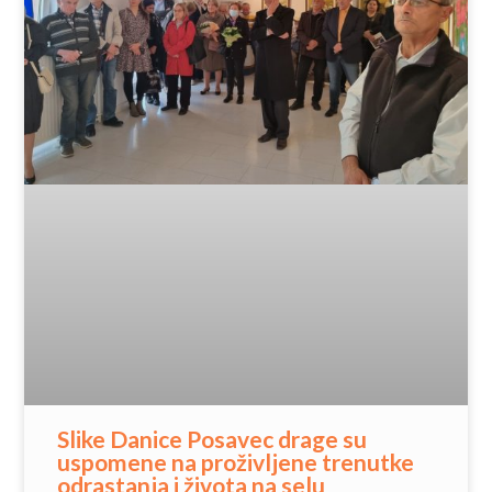
Slike Danice Posavec drage su
uspomene na proživljene trenutke
odrastanja i života na selu