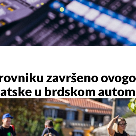
ovniku završeno ovogo
atske u brdskom autom