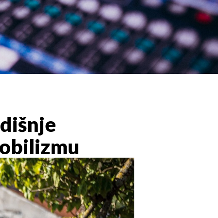
dišnje
obilizmu