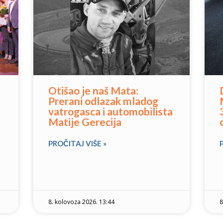
Otišao je naš Mata:
Prerani odlazak mladog
vatrogasca i automobilista
Matije Gerecija
PROČITAJ VIŠE »
8. kolovoza 2026. 13:44
8