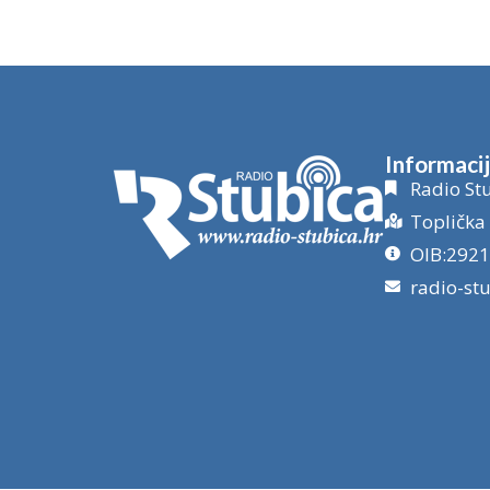
Informaci
Radio Stu
Toplička 
OIB:292
radio-st