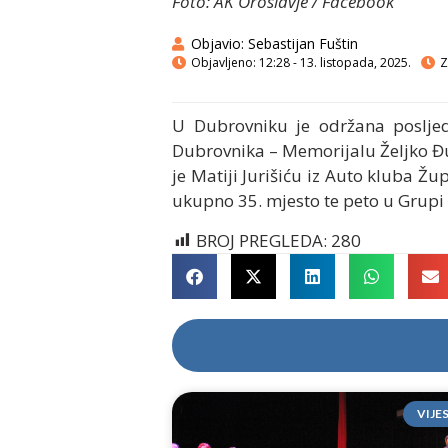
Foto: AK Oroslavje / Facebook
Objavio:
Sebastijan Fuštin
Objavljeno:
12:28 - 13. listopada, 2025.
Z
U Dubrovniku je održana poslje
Dubrovnika – Memorijalu Željko Đu
je Matiji Jurišiću iz Auto kluba Ž
ukupno 35. mjesto te peto u Grupi 
BROJ PREGLEDA:
280
VIJE