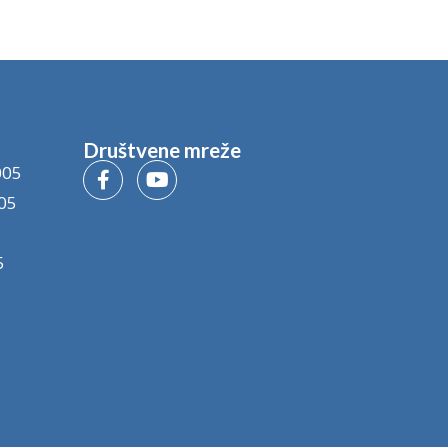
Društvene mreže
005
05
5