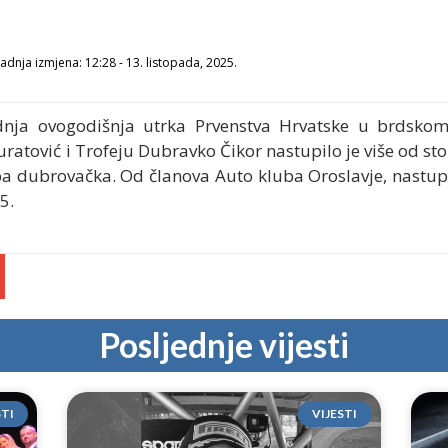
adnja izmjena: 12:28 - 13. listopada, 2025.
dnja ovogodišnja utrka Prvenstva Hrvatske u brdsko
ratović i Trofeju Dubravko Čikor nastupilo je više od st
upa dubrovačka. Od članova Auto kluba Oroslavje, nastupio
5.
Posljednje vijesti
STI
VIJESTI