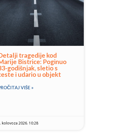
Detalji tragedije kod
Marije Bistrice: Poginuo
33-godišnjak, sletio s
ceste i udario u objekt
PROČITAJ VIŠE »
. kolovoza 2026. 10:28