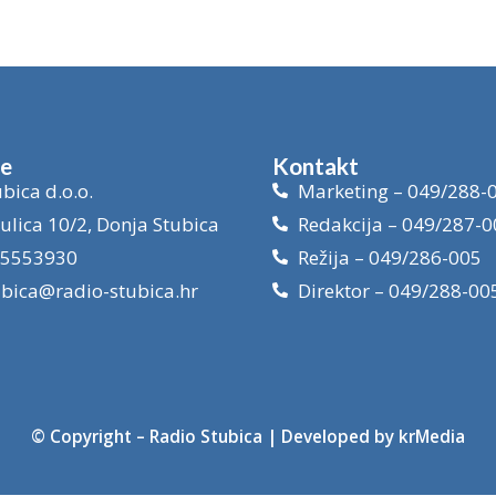
je
Kontakt
bica d.o.o.
Marketing – 049/288-
ulica 10/2, Donja Stubica
Redakcija – 049/287-0
15553930
Režija – 049/286-005
ubica@radio-stubica.hr
Direktor – 049/288-00
© Copyright –
Radio Stubica
| Developed by
krMedia