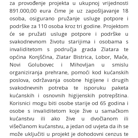
za provođenje projekta u ukupnoj vrijednosti
891.000,00 eura čime je uz zapošljavanje 18
osoba, osigurano pružanje usluge potpore i
podrške za 110 osoba kroz tri godine. Projektom
će se pružati usluge potpore i podrške u
svakodnevnom životu starijima i osobama s
invaliditetom s područja grada Zlatara te
općina Konjščina, Zlatar Bistrica, Lobor, Mače,
Novi Golubovec i Mihovljan u smislu
organiziranja prehrane, pomoći kod kućanskih
poslova, održavanja osobne higijene i drugih
svakodnevnih potreba te isporuku paketa
kućanskih i osnovnih higijenskih potrepština.
Korisnici mogu biti osobe starije od 65 godina i
osobe s invaliditetom koje žive u samačkom
kućanstvu ili ako žive u dvočlanom ili
višečlanom kućanstvu, a jedan od uvjeta da ih se
može uključiti u projekt je dohodovni cenzus te