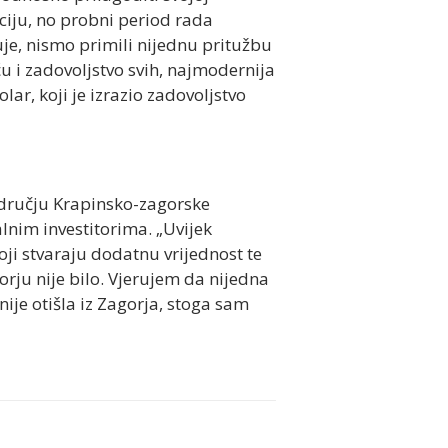
iciju, no probni period rada
uje, nismo primili nijednu pritužbu
ću i zadovoljstvo svih, najmodernija
lar, koji je izrazio zadovoljstvo
odručju Krapinsko-zagorske
alnim investitorima. „Uvijek
ji stvaraju dodatnu vrijednost te
rju nije bilo. Vjerujem da nijedna
 nije otišla iz Zagorja, stoga sam