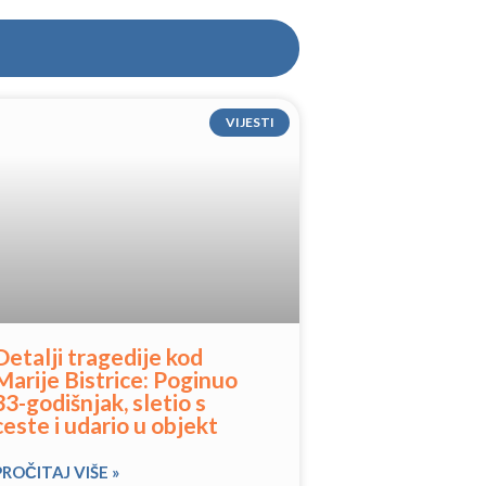
VIJESTI
Detalji tragedije kod
Marije Bistrice: Poginuo
33-godišnjak, sletio s
ceste i udario u objekt
PROČITAJ VIŠE »