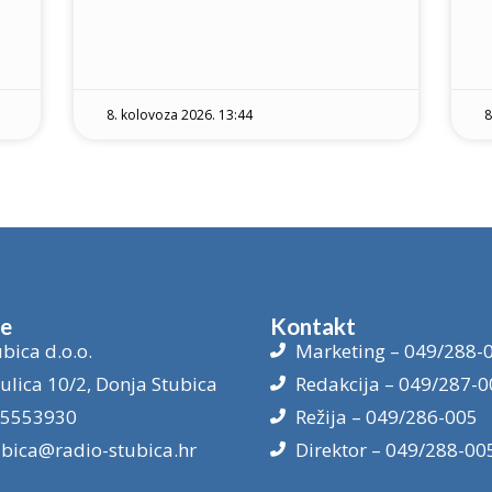
8. kolovoza 2026. 13:44
8
je
Kontakt
bica d.o.o.
Marketing – 049/288-
ulica 10/2, Donja Stubica
Redakcija – 049/287-0
15553930
Režija – 049/286-005
ubica@radio-stubica.hr
Direktor – 049/288-00