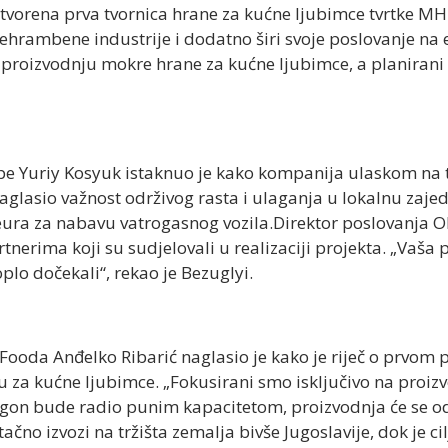
 otvorena prva tvornica hrane za kućne ljubimce tvrtke MH
hrambene industrije i dodatno širi svoje poslovanje na 
proizvodnju mokre hrane za kućne ljubimce, a planirani k
upe Yuriy Kosyuk istaknuo je kako kompanija ulaskom na t
naglasio važnost održivog rasta i ulaganja u lokalnu zaje
 eura za nabavu vatrogasnog vozila.Direktor poslovanja Ol
tnerima koji su sudjelovali u realizaciji projekta. „Vaš
plo dočekali“, rekao je Bezuglyi.
et Fooda Anđelko Ribarić naglasio je kako je riječ o prv
nu za kućne ljubimce. „Fokusirani smo isključivo na proi
on bude radio punim kapacitetom, proizvodnja će se odvij
ačno izvozi na tržišta zemalja bivše Jugoslavije, dok je c