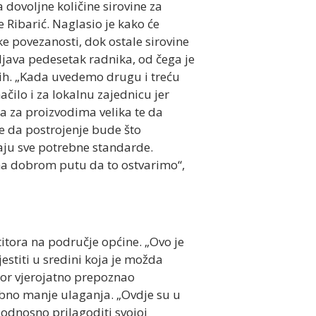
 dovoljne količine sirovine za
 Ribarić. Naglasio je kako će
ke povezanosti, dok ostale sirovine
ljava pedesetak radnika, od čega je
nih. „Kada uvedemo drugu i treću
čilo i za lokalnu zajednicu jer
ja za proizvodima velika te da
me da postrojenje bude što
avaju sve potrebne standarde.
na dobrom putu da to ostvarimo“,
titora na područje općine. „Ovo je
estiti u sredini koja je možda
tor vjerojatno prepoznao
ebno manje ulaganja. „Ovdje su u
, odnosno prilagoditi svojoj