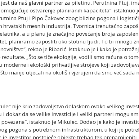
est da naš glavni partner za piletinu, Perutnina Ptuj, ima
omogućuje ostvarenje planiranih kapaciteta“, istaknuo je
erutnina Ptuj i Pipo Čakovec zbog blizine pogona i logistič
ih hrvatskih mesnih industrija. Tvornica trenutačno zapoš
elatnika, a u planu je značajno povećanje broja zaposle
t, planiramo zaposliti oko stotinu ljudi. To bi mnogo zna
novništvo”, rekao je Ribarić. Istaknuo je i kako je potražn
ezultate. „Što se tiče ekologije, vodili smo računa o to
o u moderne i ekološki prihvatljive strojeve koji zadovolj
to manje utjecali na okoliš i vjerujem da smo već sada 
ulec nije krio zadovoljstvo dolaskom ovako velikog inves
 dokaz da se velike investicije i veliki partneri mogu smj
povezana“, istaknuo je Mikulec. Dodao je kako je investi
kog pogona s potrebnom infrastrukturom, u koji je potr
te je investitor postojeće objekte trebao tek prenamijeniti