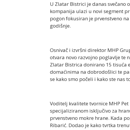
U Zlatar Bistrici je danas svečano
kompanija ulazi u novi segment pre
pogon fokusiran je prvenstveno na 
godišnje.
Osnivač i izvršni direktor MHP Gr
otvara novo razvojno poglavlje te 
Zlatar Bistrica donirano 15 tisuća
domaćinima na dobrodošlici te par
se kako smo počeli i kako ste nas to
Voditelj kvalitete tvornice MHP P
specijaliziranom isključivo za hra
prvenstveno mokre hrane. Kada pog
Ribarić. Dodao je kako tvrtka trenut