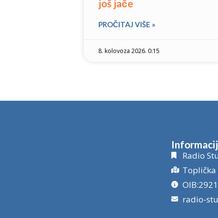
još jače
PROČITAJ VIŠE »
8. kolovoza 2026. 0:15
Informaci
Radio Stu
Toplička 
OIB:292
radio-st