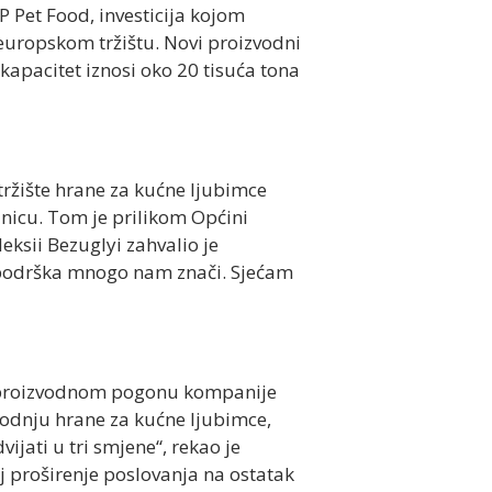
P Pet Food, investicija kojom
europskom tržištu. Novi proizvodni
apacitet iznosi oko 20 tisuća tona
ržište hrane za kućne ljubimce
dnicu. Tom je prilikom Općini
eksii Bezuglyi zahvalio je
a podrška mnogo nam znači. Sjećam
om proizvodnom pogonu kompanije
zvodnju hrane za kućne ljubimce,
ati u tri smjene“, rekao je
ilj proširenje poslovanja na ostatak