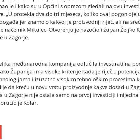
znao je i kako su u Općini s oprezom gledali na ovu invest
e. „U protekla dva do tri mjeseca, koliko ovaj pogon djel
 događa jer znamo o kakvoj je proizvodnji riječ, ali na sre
 je načelnik Mikulec. Otvorenju je nazočio i župan Željko Ko
 u Zagorje.
o velika međunarodna kompanija odlučila investirati na p
kako Županija ima visoke kriterije kada je riječ o potencij
ehnologijama i izuzetno visokim tehnološkim procesima ko
 je da kreću u novu vrstu proizvodnje kakve dosad u Zago
la u Zagorje nije ostala samo na prvoj investiciji i nijedna
poručio je Kolar.