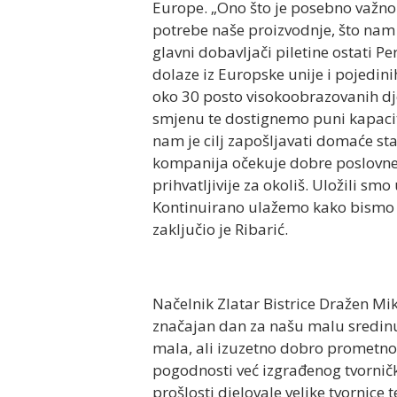
Europe. „Ono što je posebno važno j
potrebe naše proizvodnje, što nam 
glavni dobavljači piletine ostati P
dolaze iz Europske unije i pojedin
oko 30 posto visokoobrazovanih dj
smjenu te dostignemo puni kapacite
nam je cilj zapošljavati domaće sta
kompanija očekuje dobre poslovne r
prihvatljivije za okoliš. Uložili sm
Kontinuirano ulažemo kako bismo š
zaključio je Ribarić.
Načelnik Zlatar Bistrice Dražen Mik
značajan dan za našu malu sredinu i
mala, ali izuzetno dobro prometno 
pogodnosti već izgrađenog tvornič
prošlosti djelovale velike tvornice 