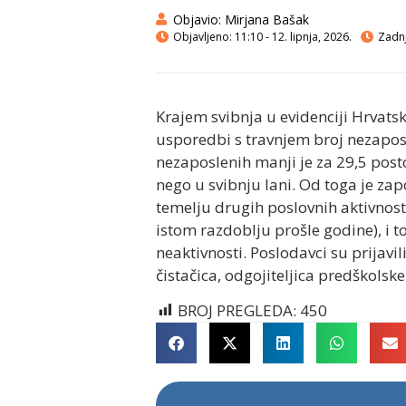
Objavio:
Mirjana Bašak
Objavljeno:
11:10 - 12. lipnja, 2026.
Zadnj
Krajem svibnja u evidenciji Hrvat
usporedbi s travnjem broj nezaposl
nezaposlenih manji je za 29,5 posto
nego u svibnju lani. Od toga je za
temelju drugih poslovnih aktivnost
istom razdoblju prošle godine), i t
neaktivnosti. Poslodavci su prijav
čistačica, odgojiteljica predškolsk
BROJ PREGLEDA:
450