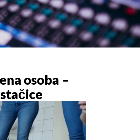
lena osoba –
istačice