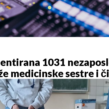
dentirana 1031 nezapos
že medicinske sestre i č