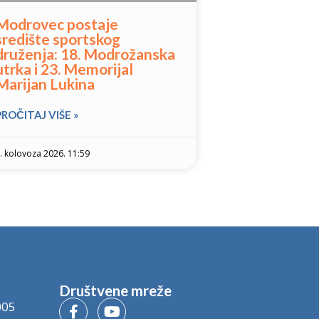
Modrovec postaje
središte sportskog
druženja: 18. Modrožanska
utrka i 23. Memorijal
Marijan Lukina
PROČITAJ VIŠE »
. kolovoza 2026. 11:59
Društvene mreže
005