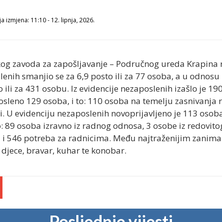
a izmjena: 11:10 - 12. lipnja, 2026.
skog zavoda za zapošljavanje – Područnog ureda Krapina r
enih smanjio se za 6,9 posto ili za 77 osoba, a u odnosu 
 ili za 431 osobu. Iz evidencije nezaposlenih izašlo je 19
posleno 129 osoba, i to: 110 osoba na temelju zasnivanja
i. U evidenciju nezaposlenih novoprijavljeno je 113 osoba
o: 89 osoba izravno iz radnog odnosa, 3 osobe iz redovito
ili i 546 potreba za radnicima. Među najtraženijim zanim
e djece, bravar, kuhar te konobar.
Posljednje vijesti