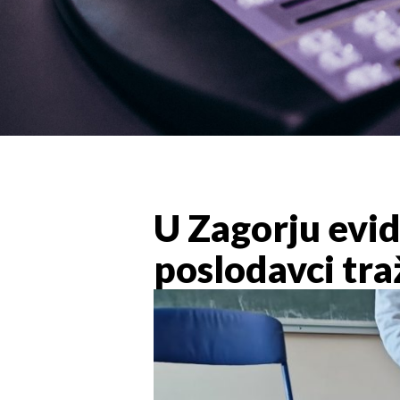
U Zagorju evi
poslodavci tra