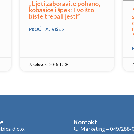
„Ljeti zaboravite pohano,
kobasice i špek: Evo što
biste trebali jesti”
PROČITAJ VIŠE »
7. kolovoza 2026. 12:03
7
je
Kontakt
bica d.o.o.
Marketing – 049/288-