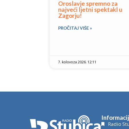
Oroslavje spremno za
najveći ljetni spektakl u
Zagorju!
PROČITAJ VIŠE »
7. kolovoza 2026. 12:11
Informaci
Radio Stu