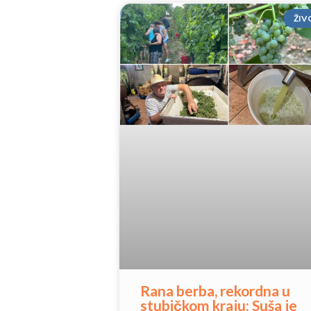
ŽIV
Rana berba, rekordna u
stubičkom kraju: Suša je