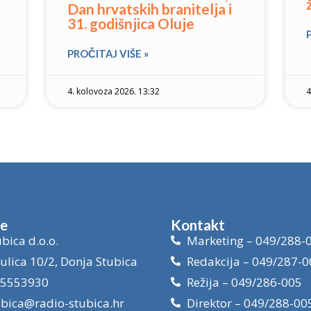
Dan hrvatskih branitelja i
31. godišnjica Oluje
PROČITAJ VIŠE »
4. kolovoza 2026. 13:32
4
je
Kontakt
bica d.o.o.
Marketing – 049/288-
ulica 10/2, Donja Stubica
Redakcija – 049/287-0
15553930
Režija – 049/286-005
ubica@radio-stubica.hr
Direktor – 049/288-00