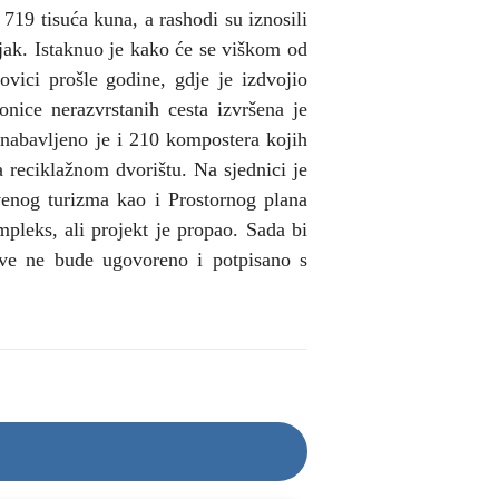
719 tisuća kuna, a rashodi su iznosili
ljak. Istaknuo je kako će se viškom od
vici prošle godine, gdje je izdvojio
ionice nerazvrstanih cesta izvršena je
 nabavljeno je i 210 kompostera kojih
na reciklažnom dvorištu. Na sjednici je
venog turizma kao i Prostornog plana
mpleks, ali projekt je propao. Sada bi
 sve ne bude ugovoreno i potpisano s