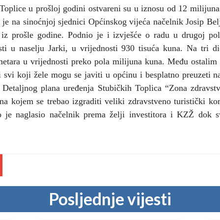
oplice u prošloj godini ostvareni su u iznosu od 12 milijuna 
o je na sinoćnjoj sjednici Općinskog vijeća načelnik Josip Be
iz prošle godine. Podnio je i izvješće o radu u drugoj polo
sti u naselju Jarki, u vrijednosti 930 tisuća kuna. Na tri d
metara u vrijednosti preko pola milijuna kuna. Među ostalim
i svi koji žele mogu se javiti u općinu i besplatno preuzeti 
Detaljnog plana uređenja Stubičkih Toplica “Zona zdravst
a kojem se trebao izgraditi veliki zdravstveno turistički ko
o je naglasio načelnik prema želji investitora i KZŽ dok
Posljednje vijesti