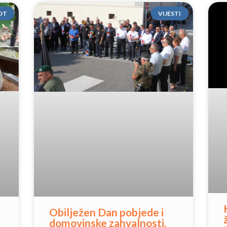
OT
VIJESTI
Obilježen Dan pobjede i
domovinske zahvalnosti,