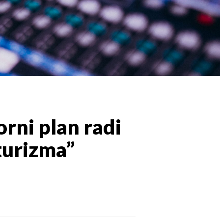
orni plan radi
turizma”