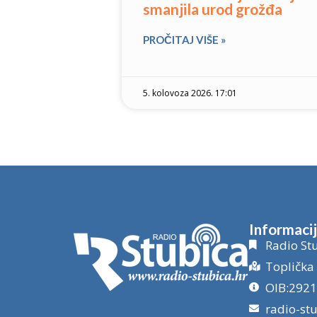
smanjila urod grožđa
PROČITAJ VIŠE »
5. kolovoza 2026. 17:01
Informaci
Radio Stu
Toplička 
OIB:292
radio-st