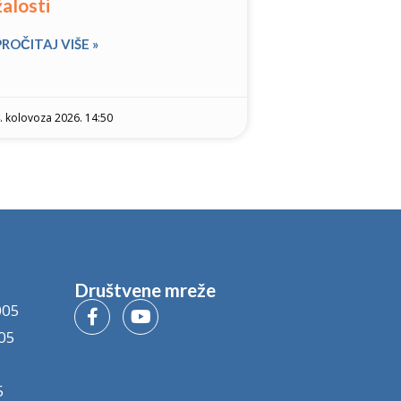
žalosti
PROČITAJ VIŠE »
. kolovoza 2026. 14:50
Društvene mreže
005
05
5