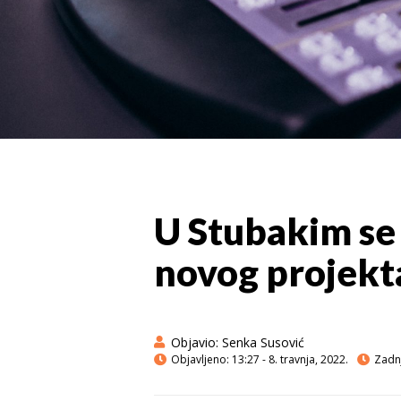
U Stubakim se 
novog projekt
Objavio:
Senka Susović
Objavljeno:
13:27 - 8. travnja, 2022.
Zadnj