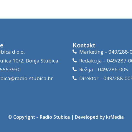
je
Kontakt
bica d.o.o.
Marketing – 049/288-
ulica 10/2, Donja Stubica
Redakcija – 049/287-0
15553930
Režija – 049/286-005
ubica@radio-stubica.hr
Direktor – 049/288-00
© Copyright –
Radio Stubica
| Developed by
krMedia