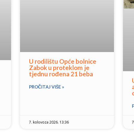
U rodilištu Opće bolnice
Zabok u proteklom je
tjednu rođena 21 beba
PROČITAJ VIŠE »
7. kolovoza 2026. 13:36
7