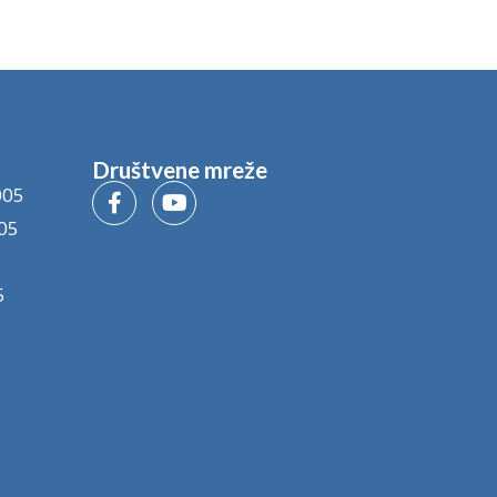
Društvene mreže
005
05
5