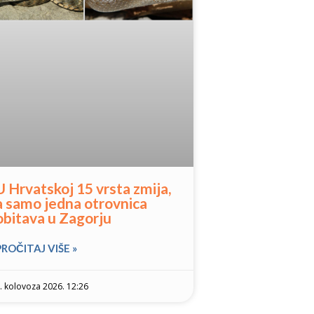
U Hrvatskoj 15 vrsta zmija,
a samo jedna otrovnica
obitava u Zagorju
PROČITAJ VIŠE »
. kolovoza 2026. 12:26