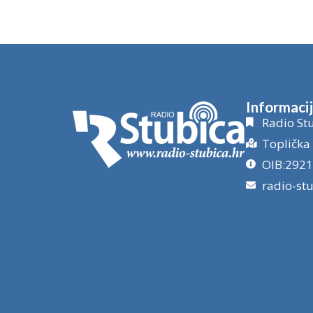
Informaci
Radio Stu
Toplička 
OIB:292
radio-st