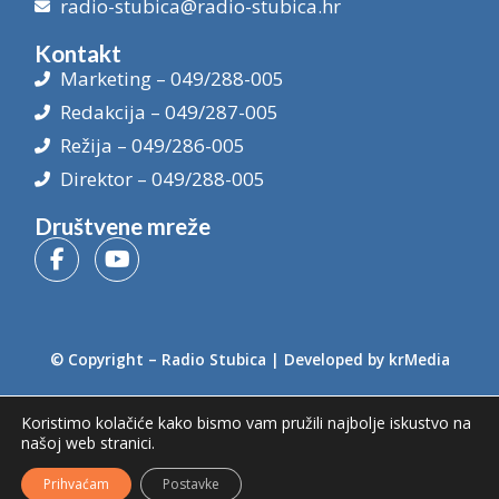
radio-stubica@radio-stubica.hr
Kontakt
Marketing – 049/288-005
Redakcija – 049/287-005
Režija – 049/286-005
Direktor – 049/288-005
Društvene mreže
© Copyright –
Radio Stubica
| Developed by
krMedia
Koristimo kolačiće kako bismo vam pružili najbolje iskustvo na
našoj web stranici.
Prihvaćam
Postavke