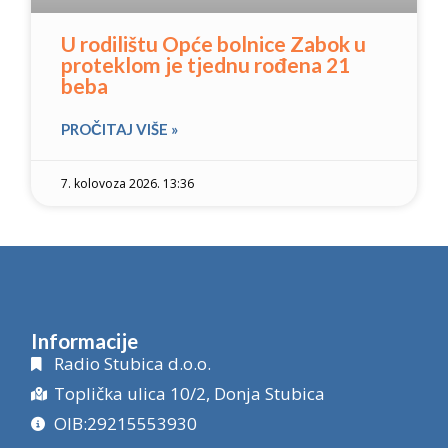
U rodilištu Opće bolnice Zabok u
proteklom je tjednu rođena 21
beba
PROČITAJ VIŠE »
7. kolovoza 2026. 13:36
Informacije
Radio Stubica d.o.o.
Toplička ulica 10/2, Donja Stubica
OIB:29215553930