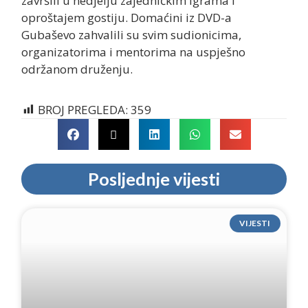
završili u nedjelju zajedničkim igrama i
oproštajem gostiju. Domaćini iz DVD-a
Gubaševo zahvalili su svim sudionicima,
organizatorima i mentorima na uspješno
održanom druženju.
BROJ PREGLEDA:
359
Posljednje vijesti
VIJESTI