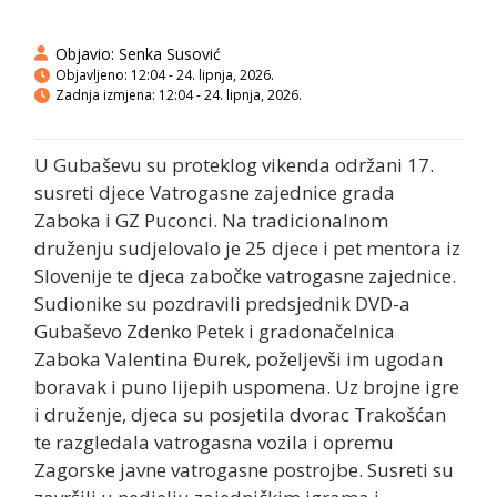
Objavio:
Senka Susović
Objavljeno:
12:04 - 24. lipnja, 2026.
Zadnja izmjena: 12:04 - 24. lipnja, 2026.
U Gubaševu su proteklog vikenda održani 17.
susreti djece Vatrogasne zajednice grada
Zaboka i GZ Puconci. Na tradicionalnom
druženju sudjelovalo je 25 djece i pet mentora iz
Slovenije te djeca zabočke vatrogasne zajednice.
Sudionike su pozdravili predsjednik DVD-a
Gubaševo Zdenko Petek i gradonačelnica
Zaboka Valentina Đurek, poželjevši im ugodan
boravak i puno lijepih uspomena. Uz brojne igre
i druženje, djeca su posjetila dvorac Trakošćan
te razgledala vatrogasna vozila i opremu
Zagorske javne vatrogasne postrojbe. Susreti su