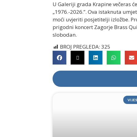
U Galeriji grada Krapine večeras ć
„1976.-2026.”. Ova istaknuta umjet
moći uvjeriti posjetitelji izložbe. 
prigodni koncert Zagorje Brass Quin
slobodan.
BROJ PREGLEDA:
325
VIJE