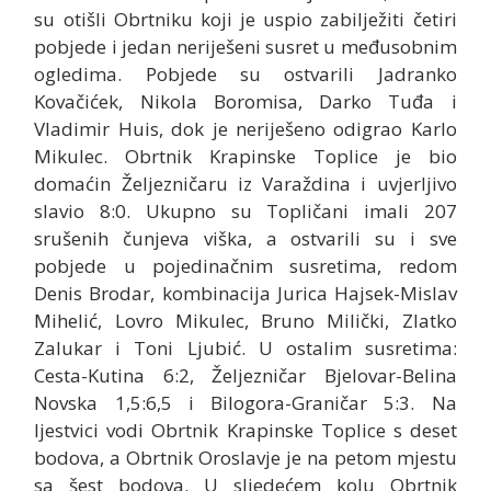
su otišli Obrtniku koji je uspio zabilježiti četiri
pobjede i jedan neriješeni susret u međusobnim
ogledima. Pobjede su ostvarili Jadranko
Kovačićek, Nikola Boromisa, Darko Tuđa i
Vladimir Huis, dok je neriješeno odigrao Karlo
Mikulec. Obrtnik Krapinske Toplice je bio
domaćin Željezničaru iz Varaždina i uvjerljivo
slavio 8:0. Ukupno su Topličani imali 207
srušenih čunjeva viška, a ostvarili su i sve
pobjede u pojedinačnim susretima, redom
Denis Brodar, kombinacija Jurica Hajsek-Mislav
Mihelić, Lovro Mikulec, Bruno Milički, Zlatko
Zalukar i Toni Ljubić. U ostalim susretima:
Cesta-Kutina 6:2, Željezničar Bjelovar-Belina
Novska 1,5:6,5 i Bilogora-Graničar 5:3. Na
ljestvici vodi Obrtnik Krapinske Toplice s deset
bodova, a Obrtnik Oroslavje je na petom mjestu
sa šest bodova. U sljedećem kolu Obrtnik