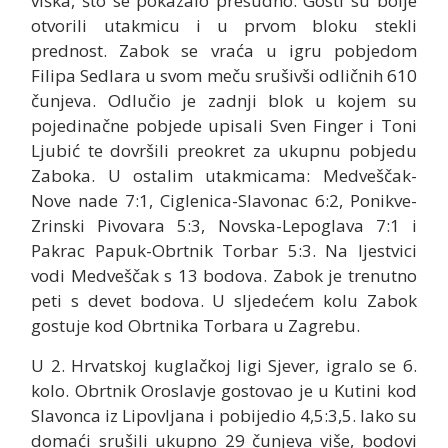
viška, što se pokazalo presudno. Gosti su bolje
otvorili utakmicu i u prvom bloku stekli
prednost. Zabok se vraća u igru pobjedom
Filipa Sedlara u svom meču srušivši odličnih 610
čunjeva. Odlučio je zadnji blok u kojem su
pojedinačne pobjede upisali Sven Finger i Toni
Ljubić te dovršili preokret za ukupnu pobjedu
Zaboka. U ostalim utakmicama: Medveščak-
Nove nade 7:1, Ciglenica-Slavonac 6:2, Ponikve-
Zrinski Pivovara 5:3, Novska-Lepoglava 7:1 i
Pakrac Papuk-Obrtnik Torbar 5:3. Na ljestvici
vodi Medveščak s 13 bodova. Zabok je trenutno
peti s devet bodova. U sljedećem kolu Zabok
gostuje kod Obrtnika Torbara u Zagrebu.
U 2. Hrvatskoj kuglačkoj ligi Sjever, igralo se 6.
kolo. Obrtnik Oroslavje gostovao je u Kutini kod
Slavonca iz Lipovljana i pobijedio 4,5:3,5. Iako su
domaći srušili ukupno 29 čunjeva više, bodovi