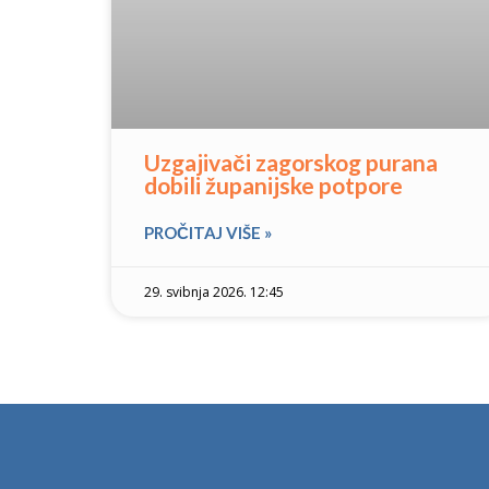
Uzgajivači zagorskog purana
dobili županijske potpore
PROČITAJ VIŠE »
29. svibnja 2026. 12:45