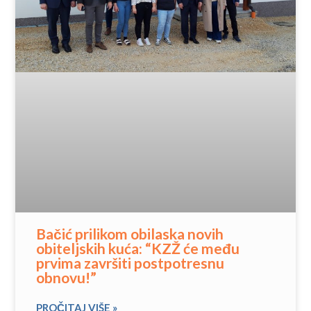
Bačić prilikom obilaska novih
obiteljskih kuća: “KZŽ će među
prvima završiti postpotresnu
obnovu!”
PROČITAJ VIŠE »