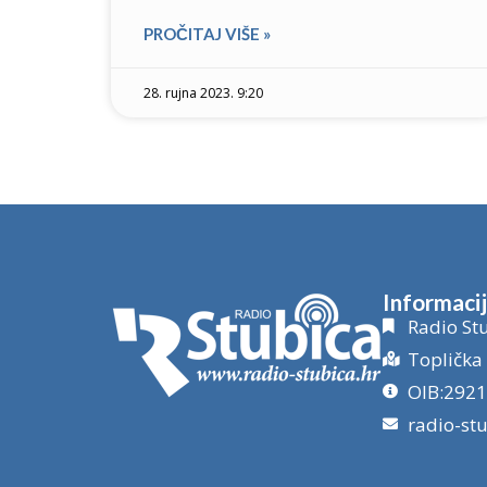
PROČITAJ VIŠE »
28. rujna 2023. 9:20
Informaci
Radio Stu
Toplička 
OIB:292
radio-st