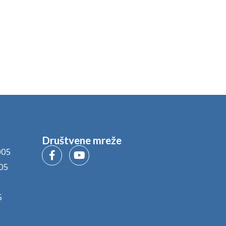
Društvene mreže
005
05
5